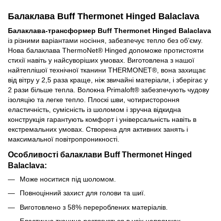
Балаклава Buff Thermonet Hinged Balaclava
Балаклава-трансформер Buff Thermonet Hinged Balaclava
із різними варіантами носіння, забезпечує тепло без об’єму.
Нова балаклава ThermoNet® Hinged допоможе протистояти
стихії навіть у найсуворіших умовах. Виготовлена з нашої
найтеплішої технічної тканини THERMONET®, вона захищає
від вітру у 2,5 раза краще, ніж звичайні матеріали, і зберігає у
2 рази більше тепла. Волокна Primaloft® забезпечують чудову
ізоляцію та легке тепло. Плоскі шви, чотиристороння
еластичність, сумісність із шоломом і зручна відкидна
конструкція гарантують комфорт і універсальність навіть в
екстремальних умовах. Створена для активних занять і
максимальної повітропроникності.
Особливості балаклави Buff Thermonet Hinged
Balaclava:
Може носитися під шоломом.
Повноцінний захист для голови та шиї.
Виготовлено з 58% перероблених матеріалів.
Еластична тканина розтягується в усіх напрямках,