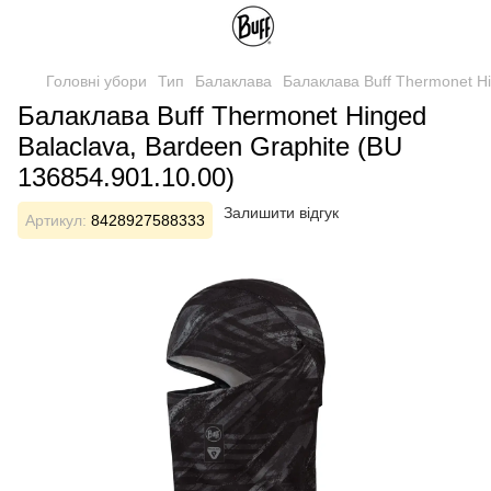
Головні убори
Тип
Балаклава
Балаклава Buff Thermonet Hi
Балаклава Buff Thermonet Hinged
Balaclava, Bardeen Graphite (BU
136854.901.10.00)
Залишити відгук
Артикул:
8428927588333