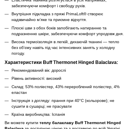
забезпечуючи комфорт і свободу рухів.
Внутрішня підкладка з пряжі PrimaLoft® створює
надзвичайно м’яке та приємне відчуття.
Плоскі шви з обох боків запобігають натиранню та
подразненню шкіри, забезпечуючи комфорт упродовж дня.
Висока термоізоляція в легкій, дихаючій тканині — тепло
без об’єму навіть під час інтенсивних занять у холодну
погоду.
Характеристики Buff Thermonet Hinged Balaclava:
Рекомендований вік: дорослі
Рівень активності: високий
Склад: 53% поліестер, 43% перероблений поліестер, 4%
еластан
Інструкція з догляду: прання при 40°C (кольорове); не
сушити в сушарці; не прасувати
Країна виробництва: Іспанія
Ви можете купити
теплу балаклаву Buff Thermonet Hinged
Balaclava
за доступною ціною та з доставкою по всій Україні,