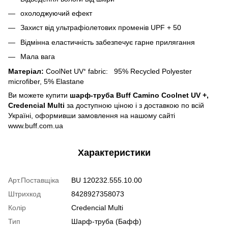
охолоджуючий ефект
Захист від ультрафіолетових променів UPF + 50
Відмінна еластичність забезпечує гарне прилягання
Мала вага
Матеріал:
CoolNet UV⁺ fabric: 95% Recycled Polyester
microfiber, 5% Elastane
Ви можете купити
шарф-труба Buff Camino Coolnet UV +,
Credencial Multi
за доступною ціною і з доставкою по всій
Україні, оформивши замовлення на нашому сайті
www.buff.com.ua
Характеристики
Арт.Поставщіка
BU 120232.555.10.00
Штрихкод
8428927358073
Колір
Credencial Multi
Тип
Шарф-труба (Бафф)