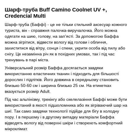
Шарф-труба Buff Camino Coolnet UV +,
Credencial Multi
Шарф-труба (Баффі) - це не тільки стильний аксесуар кожного
туриста, він - справжня палочка-виручалочка. Його можна
одягати на шию, голову, на зап'ясті. За допомогою Баффа
можна зігрітися, відвести вологу від голови і обличчя,
захиститися від вітру, сонця і спеки, укрити особа від пилу або
снігу. Це незамінна річ як в похідних умовах, так і під час
тренувань в парі міста.
Універсальний розмір Баффа досягається завдяки
використанню еластичних тканин і підходить для більшості
дорослих і підлітків. Його довжина в середньому становить
близько 50-60 см і ширина близько 25 см. На етикетках
вказується розмір Adult.
Під час альпінізму, трекінгу або скелелазіння Баффі може бути
використаний в якості підшоломника або як зігріваючий шар на
шиї. Так само завдяки технології підійде для бігу в холодну
пору. І в першому і в другому випадку матеріали Баффа
відводять вологу від поверхні шкіри і створюють комфортний
мікроклімат.