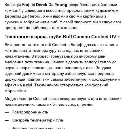
Колекція Баффі
Derek De Young
розроблена дизайнерами
компанії у співпраці з всесвітньо прославленим художником
Дереком де Янгом , який відомий своїми картинами з
сучасним зображенням риб. У своїй творчості він з'єднує свої
пристрасті до риболовлі та малювання.
Технологія шарфа-труби Buff Camino Coolnet UV +
Використання технології Coolnet в Баффі дозволяє тканини
контролювати температуру тіла під час інтенсивних
навантажень. В процесі тренувань при високому рівні
виділення поту тканина швидко відводить вологу і тепло до
верхніх шарів волокон, де вони випаровуються. Завдяки
відмінній дишимости матеріалу забезпечується природна
циркуляція повітря, тим самим забезпечуючи охолоджуючий
ефект на шкірі. Таким чином створюється комфортний
мікроклімат.
Моделі Баффі Coolnet часто використовують при інтенсивних
навантаженнях, таких як біг, велоспорт, трекінг.
Повітропроникність
Контроль температури тіла
Відведення вологи від шкіри