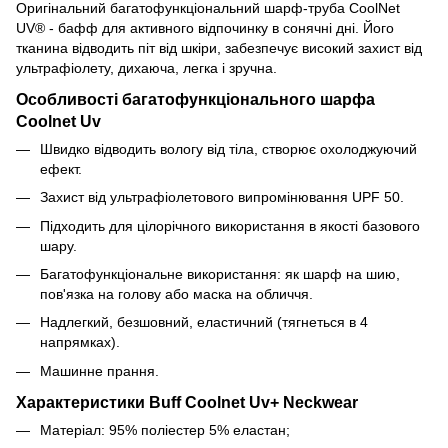
Оригінальний багатофункціональний шарф-труба CoolNet
UV® - бафф для активного відпочинку в сонячні дні. Його
тканина відводить піт від шкіри, забезпечує високий захист від
ультрафіолету, дихаюча, легка і зручна.
Особливості багатофункціонального шарфа
Coolnet Uv
Швидко відводить вологу від тіла, створює охолоджуючий
ефект.
Захист від ультрафіолетового випромінювання UPF 50.
Підходить для цілорічного використання в якості базового
шару.
Багатофункціональне використання: як шарф на шию,
пов'язка на голову або маска на обличчя.
Надлегкий, безшовний, еластичний (тягнеться в 4
напрямках).
Машинне прання.
Характеристики Buff Coolnet Uv+ Neckwear
Матеріал: 95% поліестер 5% еластан;