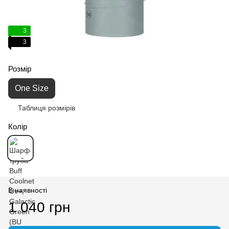
3
3
Розмір
One Size
Таблиця розмірів
Колір
В наявності
1 040 грн