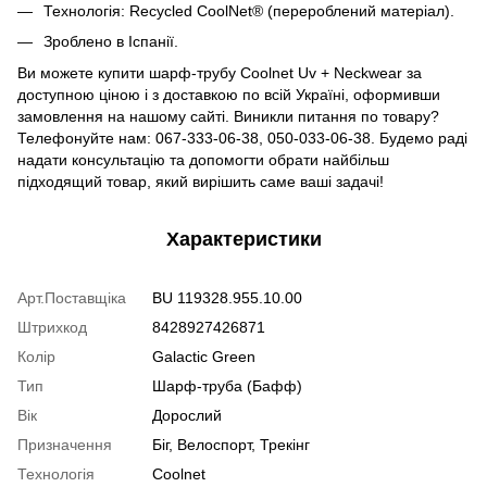
Технологія: Recycled CoolNet® (перероблений матеріал).
Зроблено в Іспанії.
Ви можете купити шарф-трубу Coolnet Uv + Neckwear за
доступною ціною і з доставкою по всій Україні, оформивши
замовлення на нашому сайті. Виникли питання по товару?
Телефонуйте нам: 067-333-06-38, 050-033-06-38. Будемо раді
надати консультацію та допомогти обрати найбільш
підходящий товар, який вирішить саме ваші задачі!
Характеристики
Арт.Поставщіка
BU 119328.955.10.00
Штрихкод
8428927426871
Колір
Galactic Green
Тип
Шарф-труба (Бафф)
Вік
Дорослий
Призначення
Біг, Велоспорт, Трекінг
Технологія
Coolnet