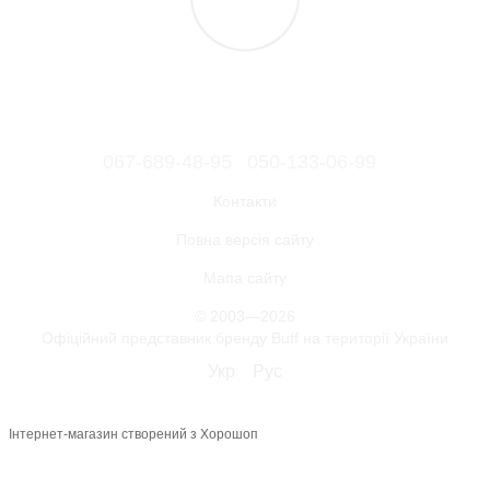
067-689-48-95
050-133-06-99
Контакти
Повна версія сайту
Мапа сайту
© 2003—2026
Офіційний представник бренду Buff на території України
Укр
Рус
Інтернет-магазин створений з Хорошоп