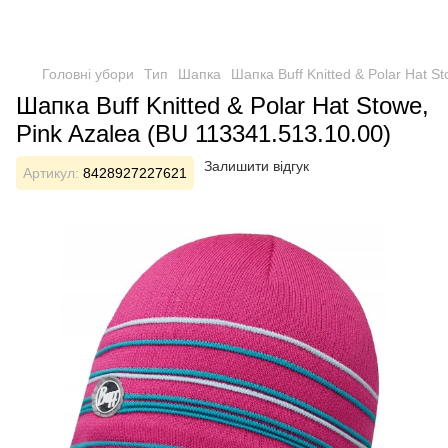
Головні убори
Тип
Шапка
Шапка Buff Knitted & Polar Hat S
Шапка Buff Knitted & Polar Hat Stowe,
Pink Azalea (BU 113341.513.10.00)
Залишити відгук
Артикул:
8428927227621