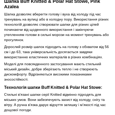
Шапка Buff Knitted & Polar Hat Stowe, Pink
Azalea
Шапка дозволяє вберегти голову і вуха від холоду під час
тренувань на вулиці або в холодну пору. Використання різних
технологій дозволяє створювати шапки для різних цілей
починаючи від щоденного використання і закінчуючи
утепленням голови в сильні морози на момент тренувань або
прогулянок.
Дорослий розмір шапок підходить на голову з обхватом від 56
см і до 63, така універсальність досягається завдяки
використанню еластичних матеріалів в різних комбінаціях.
Моделі для повсякденного застосування мають стильний
міський дизайн, добре зберігають тепло і не створюють
дискомфорту. Відрізняються високими показниками
зносостійкості.
Технологія шапки Buff Knitted & Polar Hat Stowe:
Стильні в'язані шапки серії Knitted відмінно підходять для
міських умов. Вони забезпечують захист від холоду, снігу та
вітру. А ручна в'язка дарує відчуття затишку і м'якості під час
дощової погоди.