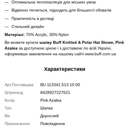
Оптимальна теплоізоляція для міських умов
Відмінно тягнеться, підходить для більшості обхватів
Практичність в догляді
Стильний дизайн
Матеріал:
70% Acrylic, 30% Nylon
Ви можете купити
шапку Buff Knitted & Polar Hat Stowe, Pink
Azalea
за доступною ціною і з доставкою по всій Україні,
оформивши замовлення на нашому сайті www.buff.com.ua
Характеристики
Арт.Поставщіка
BU 113341.513.10.00
Штрихкод
8428927227621
Колір
Pink Azalea
Тип
Шапка
Вік
Дорослий
Призначення
Повсякденне