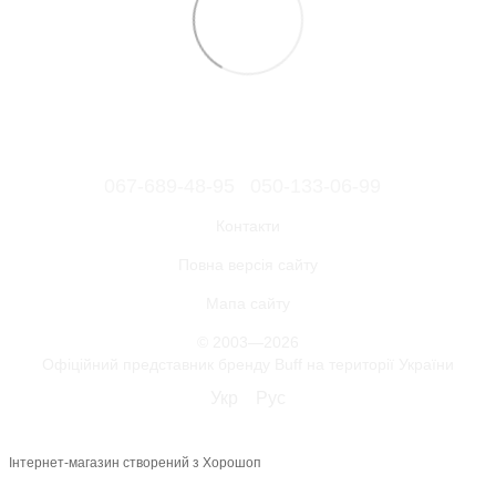
067-689-48-95
050-133-06-99
Контакти
Повна версія сайту
Мапа сайту
© 2003—2026
Офіційний представник бренду Buff на території України
Укр
Рус
Інтернет-магазин створений з Хорошоп