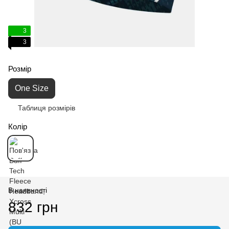
3
3
Розмір
One Size
Таблиця розмірів
Колір
В наявності
832 грн