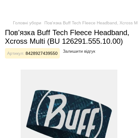
Головні убори
Пов'язка Buff Tech Fleece Headband, Xcross M
Пов'язка Buff Tech Fleece Headband,
Xcross Multi (BU 126291.555.10.00)
Залишити відгук
Артикул:
8428927439550