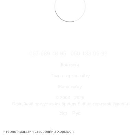
067-689-48-95
050-133-06-99
Контакти
Повна версія сайту
Мапа сайту
© 2003—2026
Офіційний представник бренду Buff на території України
Укр
Рус
Інтернет-магазин створений з Хорошоп