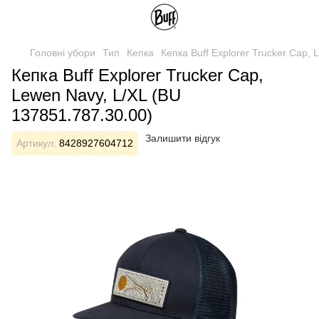
Головні убори
Тип
Кепка
Кепка Buff Explorer Trucker Cap,
Кепка Buff Explorer Trucker Cap,
Lewen Navy, L/XL (BU
137851.787.30.00)
Залишити відгук
Артикул:
8428927604712