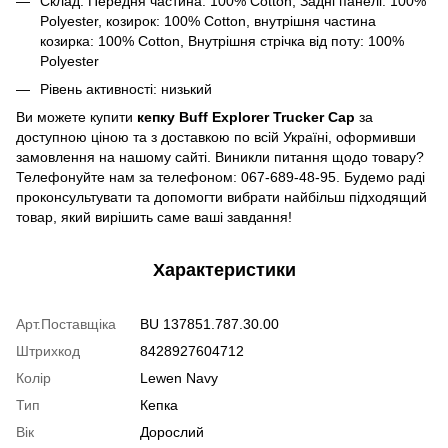
Склад: Передня частина: 100% Cotton, Задні панелі: 100%
Polyester, козирок: 100% Cotton, внутрішня частина
козирка: 100% Cotton, Внутрішня стрічка від поту: 100%
Polyester
Рівень активності: низький
Ви можете купити
кепку Buff Explorer Trucker Cap
за
доступною ціною та з доставкою по всій Україні, оформивши
замовлення на нашому сайті. Виникли питання щодо товару?
Телефонуйте нам за телефоном: 067-689-48-95. Будемо раді
проконсультувати та допомогти вибрати найбільш підходящий
товар, який вирішить саме ваші завдання!
Характеристики
Арт.Поставщіка
BU 137851.787.30.00
Штрихкод
8428927604712
Колір
Lewen Navy
Тип
Кепка
Вік
Дорослий