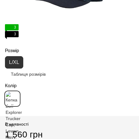
3
3
Розмір
L/XL
Таблиця розмірів
Колір
В наявності
1 560 грн