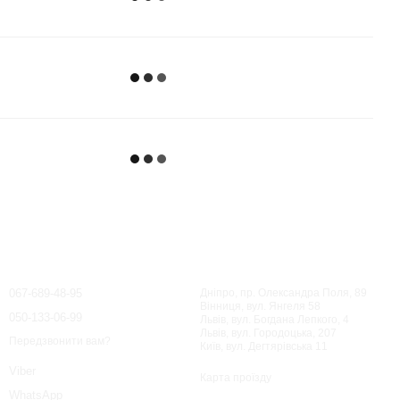
Контактна інформація
067-689-48-95
Дніпро, пр. Олександра Поля, 89
Вінниця, вул. Янгеля 58
050-133-06-99
Львів, вул. Богдана Лепкого, 4
Львів, вул. Городоцька, 207
Передзвонити вам?
Київ, вул. Дегтярівська 11
Viber
Карта проїзду
WhatsApp