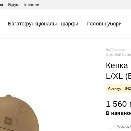
ог
Відгуки
Клієнтам
Багатофункціональні шарфи
Головні убори
BUFF.com.ua
Кепка Buff Summi
Кепка 
L/XL (
Артикул: 84
1 560 
В наявно
Реєстру
%