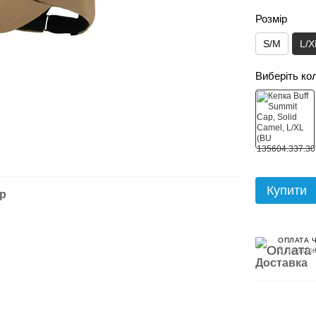
Розмір
S/M
L/X
Виберіть ко
Купити
ар
ОПЛАТА 
3 платеж
Доставка