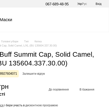
067-689-48-95
Укр
Рус
Вхід
Маски
Головні убори
Тип
Кепка
t Cap, Solid Camel, L/XL (BU 135604.337.30.00)
Buff Summit Cap, Solid Camel,
BU 135604.337.30.00)
28927604071
Залишити відгук
грн
До порівняння
В бажання
сті
йся
і бери участь в
дисконтною програмою