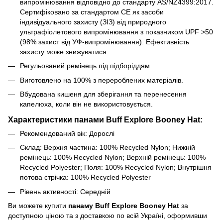
випромінювання відповідно до стандарту AS/NZ4399:2017.
Сертифіковано за стандартом CE як засоби
індивідуального захисту (ЗІЗ) від природного
ультрафіолетового випромінювання з показником UPF >50
(98% захист від УФ-випромінювання). Ефективність
захисту може знижуватися.
Регульований ремінець під підборіддям
Виготовлено на 100% з перероблених матеріалів.
Вбудована кишеня для зберігання та перенесення
капелюха, коли він не використовується.
Характеристики панами Buff Explore Booney Hat:
Рекомендований вік: Дорослі
Склад: Верхня частина: 100% Recycled Nylon; Нижній
ремінець: 100% Recycled Nylon; Верхній ремінець: 100%
Recycled Polyester; Поля: 100% Recycled Nylon; Внутрішня
потова стрічка: 100% Recycled Polyester
Рівень активності: Середній
Ви можете купити
панаму Buff Explore Booney Hat
за
доступною ціною та з доставкою по всій Україні, оформивши