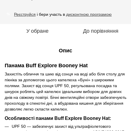
Реєструйся
і бери участь в
дисконтною програмою
%
У обране
До порівняння
Опис
Панама Buff Explore Booney Hat
Захистіть обличчя та шию від сонця на воді або біля столу для
пікніка за допомогою цього капелюха «Буні» з широкими
полями. Захист від сонця UPF 50, регульована посадка та
шнурок роблять цей капелюх ідеальним вибором для довгих
днів на свіжому повітрі. Бічні вентиляційні отвори забезпечують
прохолоду в спекотні дні, а вбудована кишеня для зберігання
дозволяє легко скласти капелюх.
Особливості панами Buff Explore Booney Hat:
UPF 50 — забезпечує захист від ультрафіолетового