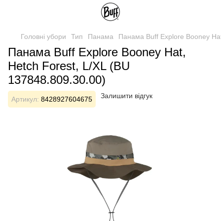
Головні убори
Тип
Панама
Панама Buff Explore Booney Hat
Панама Buff Explore Booney Hat,
Hetch Forest, L/XL (BU
137848.809.30.00)
Залишити відгук
Артикул:
8428927604675