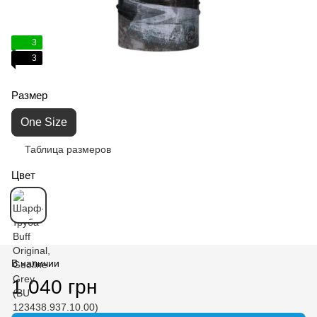
3
3
Размер
One Size
Таблица размеров
Цвет
В наличии
1 040 грн