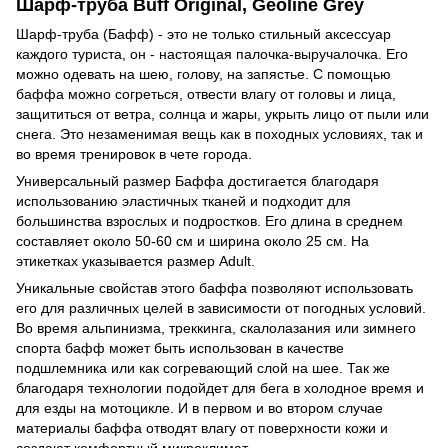
Шарф-труба Buff Original, Geoline Grey
Шарф-труба (Бафф) - это не только стильный аксессуар
каждого туриста, он - настоящая палочка-выручалочка. Его
можно одевать на шею, голову, на запястье. С помощью
баффа можно согреться, отвести влагу от головы и лица,
защититься от ветра, солнца и жары, укрыть лицо от пыли или
снега. Это незаменимая вещь как в походных условиях, так и
во время тренировок в чете города.
Универсальный размер Баффа достигается благодаря
использованию эластичных тканей и подходит для
большинства взрослых и подростков. Его длина в среднем
составляет около 50-60 см и ширина около 25 см. На
этикетках указывается размер Adult.
Уникальные свойстав этого баффа позволяют использовать
его для различных целей в зависимости от погодных условий.
Во время альпинизма, треккинга, скалолазания или зимнего
спорта бафф может быть использован в качестве
подшлемника или как согревающий слой на шее. Так же
благодаря технологии подойдет для бега в холодное время и
для езды на мотоцикле. И в первом и во втором случае
материалы баффа отводят влагу от поверхности кожи и
создают комфортный микроклимат.