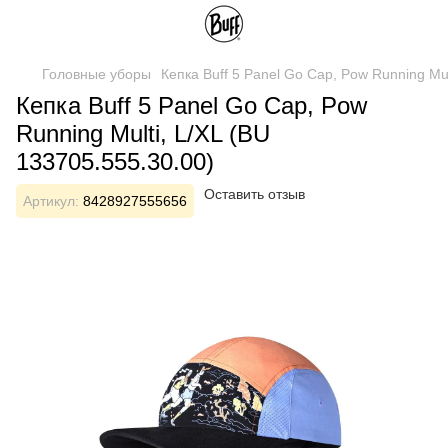
Головные уборы
Кепка Buff 5 Panel Go Cap, Pow Running Mul
Кепка Buff 5 Panel Go Cap, Pow
Running Multi, L/XL (BU
133705.555.30.00)
Оставить отзыв
Артикул:
8428927555656