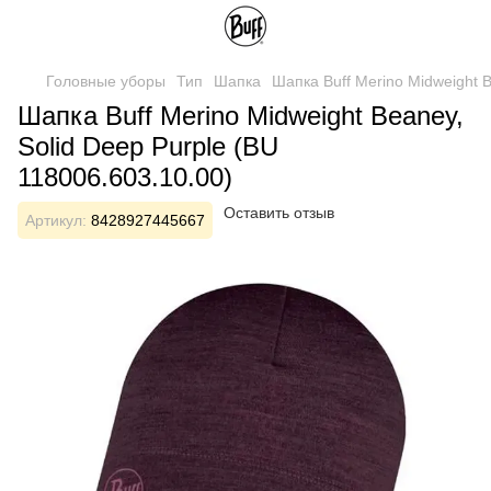
Головные уборы
Тип
Шапка
Шапка Buff Merino Midweight B
Шапка Buff Merino Midweight Beaney,
Solid Deep Purple (BU
118006.603.10.00)
Оставить отзыв
Артикул:
8428927445667