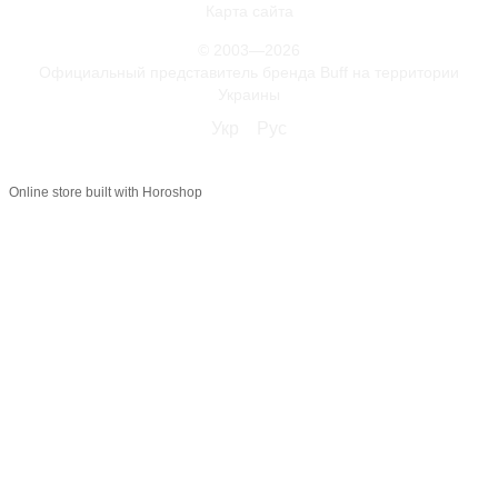
Карта сайта
© 2003—2026
Официальный представитель бренда Buff на территории
Украины
Укр
Рус
Online store built with Horoshop