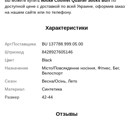
Вы можете купить
носки Coolnet Quarter Socks Buff
по
доступной цене с доставкой по всей Украине, оформив заказ
на нашем сайте или по телефону.
Характеристики
Арт.Поставщика
BU 137788.999.05.00
Штрихкод
8428927605146
Цвет
Black
Назначение
Місто/Повсякденне носіння, Фітнес, Бег,
Велоспорт
Сезон
Весна/Осінь, Лето
Материал
Синтетика
Размер
42-44
Отзывы