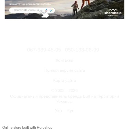
067-689-48-95
050-133-06-99
Контакты
Полная версия сайта
Карта сайта
© 2003—2026
Официальный представитель бренда Buff на территории
Украины
Укр
Рус
Online store built with Horoshop