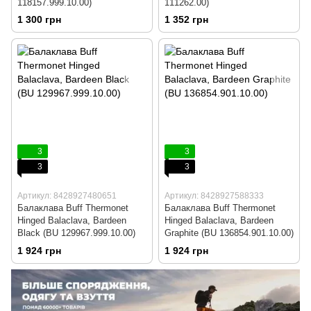
118157.999.10.00)
111262.00)
1 300 грн
1 352 грн
3
3
3
3
Артикул: 8428927480651
Артикул: 8428927588333
Балаклава Buff Thermonet
Балаклава Buff Thermonet
Hinged Balaclava, Bardeen
Hinged Balaclava, Bardeen
Black (BU 129967.999.10.00)
Graphite (BU 136854.901.10.00)
1 924 грн
1 924 грн