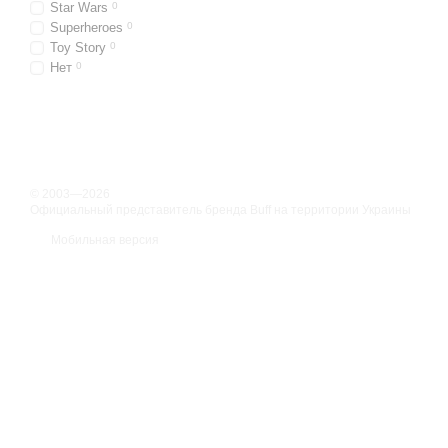
Star Wars
0
раздражений и обеспечи
Superheroes
0
питомца.
Toy Story
0
Нет
0
Преимущества 
Главная особенность Ша
классических баффов с д
комфортно и защищенно
© 2003—2026
Официальный представитель бренда Buff на территории Украины
Оптимальная форма
Мобильная версия
дискомфорта.
Материалы, безопа
Высокий УФ-защита 
Дышащие и влагоо
Бесшовная констру
Легкость и эластич
Простота ухода:
Лег