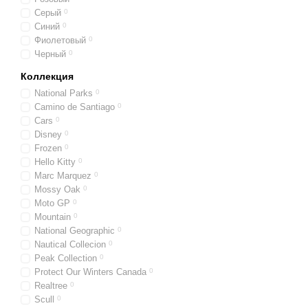
Шарф-труба (БАФФ)
Серый
0
Синий
0
Шарф-труба (БАФФ)
Фиолетовый
0
Черный
0
Баффы по материалу:
Коллекция
National Parks
0
Шарф-труба (БАФФ)
Camino de Santiago
0
терморегуляции.
Cars
0
Синтетические шар
Disney
0
Frozen
0
Hello Kitty
0
Баффы по сезону:
Marc Marquez
0
Mossy Oak
0
Весенние шарфы-т
Moto GP
0
Летние БАФФы
:
Дыш
Mountain
0
National Geographic
0
Осенние шарфы-тр
Nautical Collecion
0
Зимние БАФФы
:
Бол
Peak Collection
0
Protect Our Winters Canada
0
Также у нас есть в налич
Realtree
0
Все Шарфы-трубы (БАФФ)
Scull
0