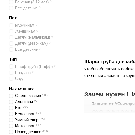
Ребенок (8-12 лет)
0
Все детские
0
Пол
Мужчинам
0
Женщинам
0
Детям (мальчикам)
0
Детям (девочкам)
0
Все детские
0
Тип
Шарф-труба для соб
Шарф-труба (Бафф)
0
чтобы обеспечить собаке
Бандана
0
стильный элемент, а фун
Снуд
0
Назначение
Зачем нужен Ш
Скалолазание
195
Альпінізм
278
Защита от УФ-излуч
Бег
295
особенно для коротко
Велоспорт
191
Охлаждающий эффек
Зимний спорт
247
Мотоспорт
117
Защита от холода и
Повседневное
456