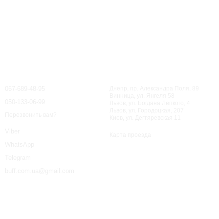
райте модель, исходя из размера и потребностей вашего
UFF
 к потребностям животных, сочетающая функциональность
Контактная информация
ть. Они разработаны, чтобы ваши питомцы чувствовали себя
067-689-48-95
Днепр, пр. Александра Поля, 89
Винница, ул. Янгеля 58
050-133-06-99
Львов, ул. Богдана Лепкого, 4
чить комфортное прилегание без ограничения движений или
Львов, ул. Городоцкая, 207
Перезвонить вам?
Киев, ул. Дегтяревская 11
Viber
х материалов, безопасных для кожи и шерсти собаки.
Карта проезда
WhatsApp
ажно для здоровья кожи и шерсти животных.
Telegram
редотвращая перегрев или переохлаждение.
buff.com.ua@gmail.com
я максимальный комфорт.
 двигаться.
ляет поддерживать гигиену.