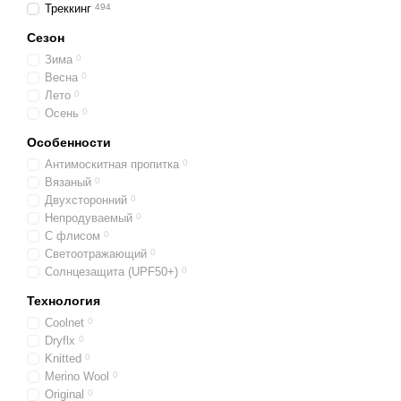
Барьер от пыли и г
Треккинг
494
Отпугивание насек
Сезон
средствами.
Зима
0
Весна
0
Повышение видимо
Лето
0
освещенности, обесп
Осень
0
Комфорт и гигиена:
Особенности
особенности кожи.
Антимоскитная пропитка
0
Вязаный
0
Двухсторонний
0
Какие бывают 
Непродуваемый
0
С флисом
0
BUFF предлагает различ
Светоотражающий
0
сезонностью. Выбирайте,
Солнцезащита (UPF50+)
0
Баффы по типу:
Технология
Классические мно
Coolnet
0
Снуды
:
Дизайн в вид
Dryflx
0
Knitted
0
Банданы
:
Стильный а
Merino Wool
0
Original
0