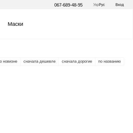
067-689-48-95
Укр
Рус
Вход
Маски
о новизне
сначала дешевле
сначала дорогие
по названию