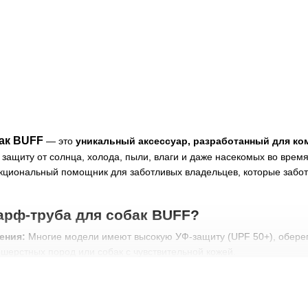
ак BUFF
— это
уникальный аксессуар, разработанный для ко
 защиту от солнца, холода, пыли, влаги и даже насекомых во время
кциональный помощник для заботливых владельцев, которые заботя
арф-труба для собак BUFF?
ения:
Многие модели имеют высокую УФ-защиту (UPF 50+), оберега
шерстных пород или собак с чувствительной кожей.
т в жару:
Может быть смочен водой, обеспечивая охлаждающий э
 ветра:
В прохладную погоду защищает шею и уши (у некоторых по