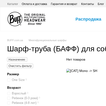
Перейти к основному контенту
Каталог
Оплата и доставка
Гарантия и возврат
Контакты
Блог
Распродажа
BUFF.com.ua
Многофункциональные шарфы
Шарф-труба (БАФФ) для со
Нет товаров
Назначение:
Очистить фильтр
Размер
One Size
0
Возраст
Взрослый
0
Ребенок (0-3 роки)
0
Ребенок (4-8 лет)
0