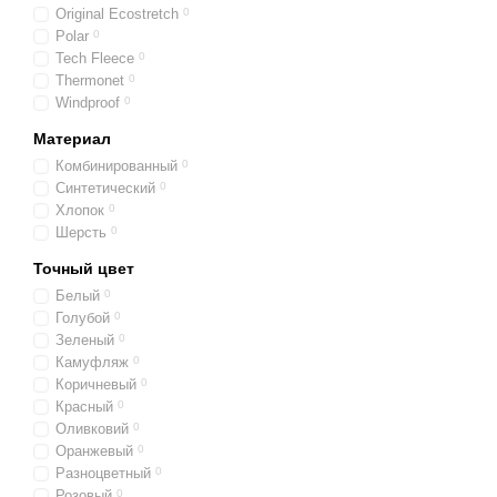
Баффы по особенностям
Original Ecostretch
0
Polar
0
Шарф-труба (БАФФ)
Tech Fleece
0
природы.
Thermonet
0
Шарф-труба (БАФФ)
Windproof
0
Шарф-труба (БАФФ
Материал
безопасность.
Комбинированный
0
Синтетический
0
Шарф-труба (БАФФ)
Хлопок
0
Шарфы-трубы (БАФФ
Шерсть
0
Точный цвет
Баффы по назначению:
Белый
0
Голубой
0
Шарфы-трубы (БАФФ
Зеленый
0
Шарфы-трубы (БАФ
Камуфляж
0
Коричневый
0
Шарфы-трубы (БАФФ
Красный
0
Шарф-труба (БАФФ
Оливковий
0
защиты.
Оранжевый
0
Разноцветный
0
Шарф-труба (БАФФ)
Розовый
0