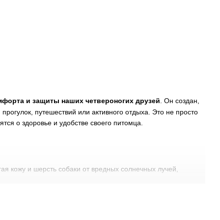
мфорта и защиты наших четвероногих друзей
. Он создан,
 прогулок, путешествий или активного отдыха. Это не просто
тся о здоровье и удобстве своего питомца.
я кожу и шерсть собаки от вредных солнечных лучей,
ффект, что помогает собаке легче переносить жару.
род) от ветра и холода, предотвращая переохлаждение.