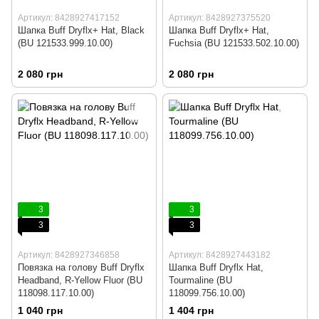
Артикул: 8428927417152
Артикул: 8428927375520
Шапка Buff Dryflx+ Hat, Black
Шапка Buff Dryflx+ Hat,
(BU 121533.999.10.00)
Fuchsia (BU 121533.502.10.00)
2 080 грн
2 080 грн
3
3
3
3
Артикул: 8428927346858
Артикул: 8428927443182
Повязка на голову Buff Dryflx
Шапка Buff Dryflx Hat,
Headband, R-Yellow Fluor (BU
Tourmaline (BU
118098.117.10.00)
118099.756.10.00)
1 040 грн
1 404 грн