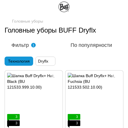
Головные уборы
Головные уборы BUFF Dryflx
Фильтр
По популярности
1
Технология
Dryflx
3
3
3
3