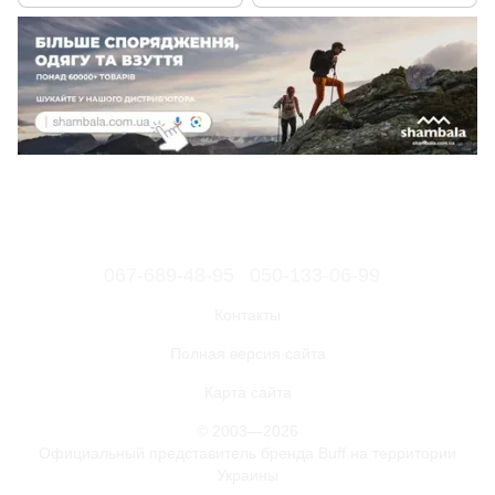
067-689-48-95
050-133-06-99
Контакты
Полная версия сайта
Карта сайта
© 2003—2026
Официальный представитель бренда Buff на территории
Украины