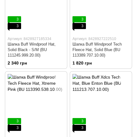
3
3
3
3
Артикул: 8428927185334
Артикул: 8428927222510
Шапка Buff Windproof Hat,
Шапка Buff Windproof Tech
Solid Black - S/M (BU
Fleece Hat, Solid Blue (BU
111245.999.20.00)
113389.707.10.00)
2 340 грн
1 820 грн
3
3
3
3