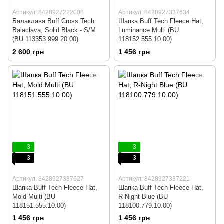
Артикул: 8428927222008
Артикул: 8428927337634
Балаклава Buff Cross Tech
Шапка Buff Tech Fleece Hat,
Balaclava, Solid Black - S/M
Luminance Multi (BU
(BU 113353.999.20.00)
118152.555.10.00)
2 600 грн
1 456 грн
3
3
3
3
Артикул: 8428927337627
Артикул: 8428927337221
Шапка Buff Tech Fleece Hat,
Шапка Buff Tech Fleece Hat,
Mold Multi (BU
R-Night Blue (BU
118151.555.10.00)
118100.779.10.00)
1 456 грн
1 456 грн