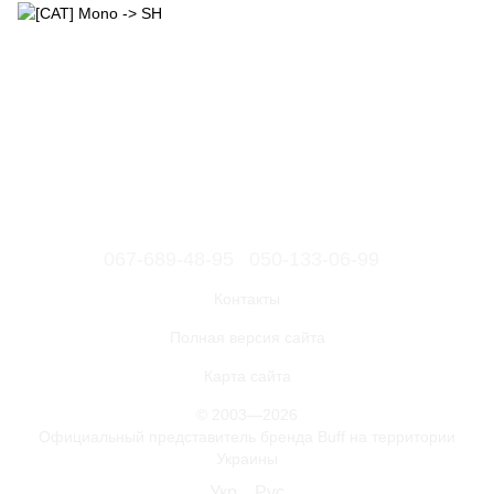
067-689-48-95
050-133-06-99
Контакты
Полная версия сайта
Карта сайта
© 2003—2026
Официальный представитель бренда Buff на территории
Украины
Укр
Рус