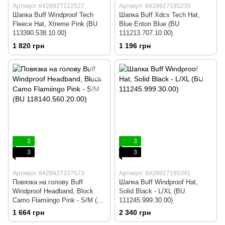
Артикул: 8428927222527
Артикул: 8428927185235
Шапка Buff Windproof Tech
Шапка Buff Xdcs Tech Hat,
Fleece Hat, Xtreme Pink (BU
Blue Enton Blue (BU
113390.538.10.00)
111213.707.10.00)
1 820 грн
1 196 грн
3
3
3
3
Артикул: 8428927337573
Артикул: 8428927185341
Повязка на голову Buff
Шапка Buff Windproof Hat,
Windproof Headband, Block
Solid Black - L/XL (BU
Camo Flamiingo Pink - S/M (BU
111245.999.30.00)
118140.560.20.00)
1 664 грн
2 340 грн