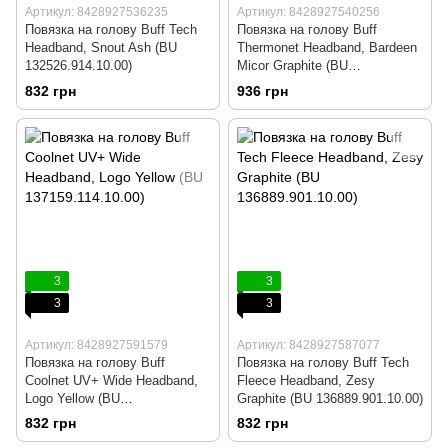
Артикул: 8428927536235
Артикул: 8428927540256
Повязка на голову Buff Tech
Повязка на голову Buff
Headband, Snout Ash (BU
Thermonet Headband, Bardeen
132526.914.10.00)
Micor Graphite (BU
132727.901.10.00)
832 грн
936 грн
3
3
3
3
Артикул: 8428927591579
Артикул: 8428927587077
Повязка на голову Buff
Повязка на голову Buff Tech
Coolnet UV+ Wide Headband,
Fleece Headband, Zesy
Logo Yellow (BU
Graphite (BU 136889.901.10.00)
137159.114.10.00)
832 грн
832 грн