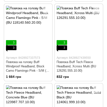
3
3
3
3
Артикул: 8428927337573
Артикул: 8428927439550
Повязка на голову Buff
Повязка Buff Tech Fleece
Windproof Headband, Block
Headband, Xcross Multi (BU
Camo Flamiingo Pink - S/M (BU
126291.555.10.00)
118140.560.20.00)
1 664 грн
832 грн