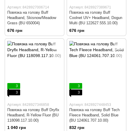
Артикул: 8428927006714
Артикул: 8428927389671
Повязка на голову Buff
Повязка на голову Buff
Headband, Skisnow/Meadow
Coolnet UV+ Headband, Dogun
Grass (BU 650004)
Multi (BU 122627.555.10.00)
676 грн
676 грн
3
3
3
3
Артикул: 8428927346858
Артикул: 8428927448453
Повязка на голову Buff Dryflx
Повязка на голову Buff Tech
Headband, R-Yellow Fluor (BU
Fleece Headband, Solid Blue
118098.117.10.00)
(BU 124061.707.10.00)
1 040 грн
832 грн