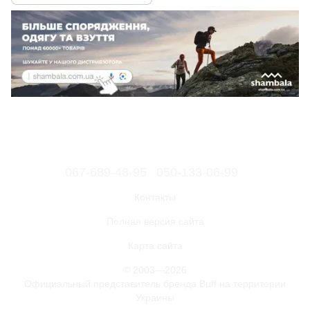
067-689-48-95
050-133-06-99
Контакты
Полная версия сайта
Карта сайта
© 2003—2026
Официальный представитель бренда Buff на территории
Украины