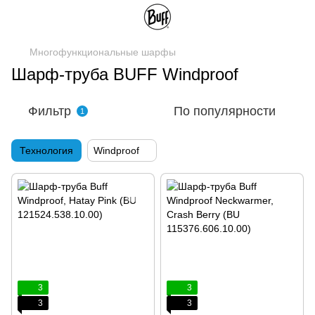
Многофункциональные шарфы
Шарф-труба BUFF Windproof
Фильтр
По популярности
1
Технология
Windproof
3
3
3
3