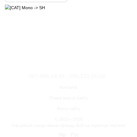
067-689-48-95
050-133-06-99
Контакти
Повна версія сайту
Мапа сайту
© 2003—2026
Офіційний представник бренду Buff на території України
Укр
Рус