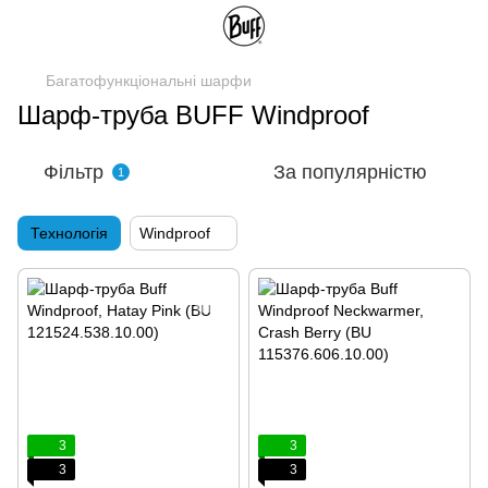
Багатофункціональні шарфи
Шарф-труба BUFF Windproof
Фільтр
За популярністю
1
Технологія
Windproof
3
3
3
3