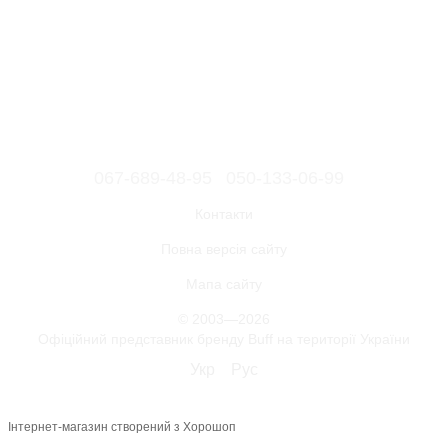
067-689-48-95
050-133-06-99
Контакти
Повна версія сайту
Мапа сайту
© 2003—2026
Офіційний представник бренду Buff на території України
Укр
Рус
Інтернет-магазин створений з Хорошоп