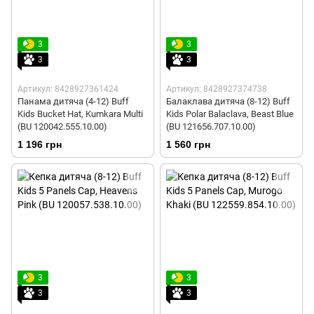
3
3
3
3
Артикул: 8428927361424
Артикул: 8428927374738
Панама дитяча (4-12) Buff
Балаклава дитяча (8-12) Buff
Kids Bucket Hat, Kumkara Multi
Kids Polar Balaclava, Beast Blue
(BU 120042.555.10.00)
(BU 121656.707.10.00)
1 196 грн
1 560 грн
3
3
3
3