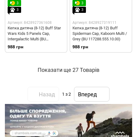
3
3
3
3
Артикул: 8428927361608
Артикул: 8428927319111
Кепка дитяча (8-12) Buff Star
Кепка дитяча (8-12) Buff
Wars Kids 5 Panels Cap,
Spiderman Cap, Kaboom Multi /
Intergalactic Multi (BU
Grey (BU 117288.555.10.00)
120093.555.10.00)
988 грн
988 грн
Показати ще 27 Товарів
Назад
Вперед
1
з 2