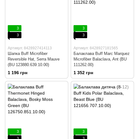
3
3
3
3
Артикул: 8428927414113
Артикул: 8428927181565
Шапка Buff Microfiber
Балаклава Buff Marc Marquez
Reversible Hat, Serra Mauve
Microfiber Balaclava, Ant (BU
(BU 123880.639.10.00)
111262.00)
1 196 грн
1 352 грн
3
3
3
3