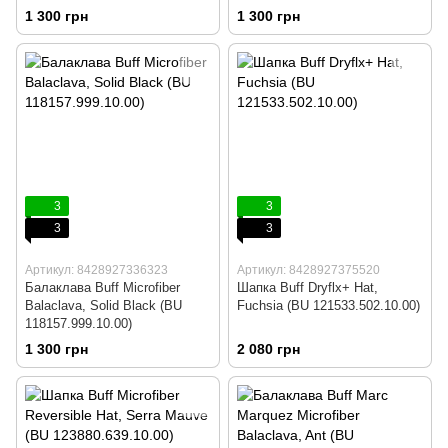
1 300 грн
1 300 грн
3
3
3
3
Артикул: 8428927336323
Артикул: 8428927375520
Балаклава Buff Microfiber
Шапка Buff Dryflx+ Hat,
Balaclava, Solid Black (BU
Fuchsia (BU 121533.502.10.00)
118157.999.10.00)
1 300 грн
2 080 грн