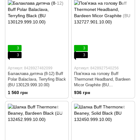
3
3
3
3
Артикул: 8428927482099
Артикул: 8428927540256
Балаклава дитяча (8-12) Buff
Пов'язка на голову Buff
Polar Balaclava, Terryfing Black
Thermonet Headband, Bardeen
(BU 130129.999.10.00)
Micor Graphite (BU
132727.901.10.00)
1 560 грн
936 грн