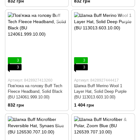
832 грн
832 грн
3
3
3
3
Артикул: 8428927413260
Артикул: 8428927444417
Пов'язка на голову Buff Tech
Шапка Buff Merino Wool 1
Fleece Headband, Solid Black
Layer Hat, Solid Deep Purple
(BU 124061.999.10.00)
(BU 113013.603.10.00)
832 грн
1 404 грн