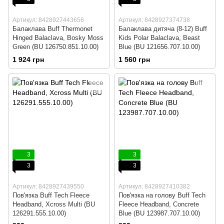
Артикул: 8428927443656
Артикул: 8428927374738
Балаклава Buff Thermonet
Балаклава дитяча (8-12) Buff
Hinged Balaclava, Bosky Moss
Kids Polar Balaclava, Beast
Green (BU 126750.851.10.00)
Blue (BU 121656.707.10.00)
1 924 грн
1 560 грн
3
3
3
3
Артикул: 8428927439550
Артикул: 8428927410382
Пов'язка Buff Tech Fleece
Пов'язка на голову Buff Tech
Headband, Xcross Multi (BU
Fleece Headband, Concrete
126291.555.10.00)
Blue (BU 123987.707.10.00)