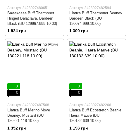
Артикул: 8428927480651
Артикул: 8428927482594
Балаклава Buff Thermonet
Шапка Buff Thermonet Beaney
Hinged Balaclava, Bardeen
Bardeen Black (BU
Black (BU 129967.999.10.00)
130074.999.10.00)
1 924 грн
1 300 грн
3
3
3
3
Артикул: 8428927487568
Артикул: 8428927482266
Шапка Buff Merino Move
Шапка Buff Ecostretch Beanie,
Beaney, Mustard (BU
Haera Mauve (BU
130221.118.10.00)
130132.639.10.00)
1 352 грн
1 196 грн