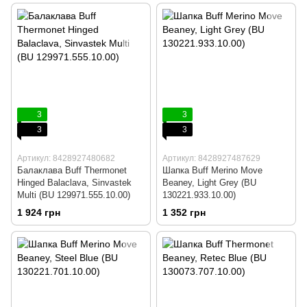
3
3
3
3
Артикул: 8428927480682
Артикул: 8428927487629
Балаклава Buff Thermonet
Шапка Buff Merino Move
Hinged Balaclava, Sinvastek
Beaney, Light Grey (BU
Multi (BU 129971.555.10.00)
130221.933.10.00)
1 924 грн
1 352 грн