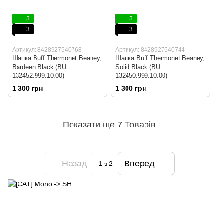
3
3
3
3
Артикул: 8428927540768
Артикул: 8428927540744
Шапка Buff Thermonet Beaney,
Шапка Buff Thermonet Beaney,
Bardeen Black (BU
Solid Black (BU
132452.999.10.00)
132450.999.10.00)
1 300 грн
1 300 грн
Показати ще 7 Товарів
Назад
Вперед
1
з 2