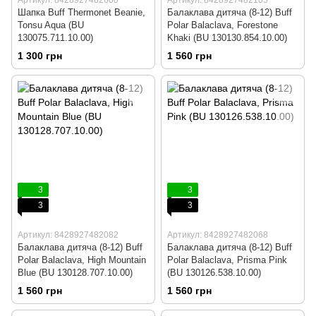
Артикул: 8428927482600
Артикул: 8428927482105
Шапка Buff Thermonet Beanie,
Балаклава дитяча (8-12) Buff
Tonsu Aqua (BU
Polar Balaclava, Forestone
130075.711.10.00)
Khaki (BU 130130.854.10.00)
1 300 грн
1 560 грн
3
3
3
3
Артикул: 8428927482082
Артикул: 8428927482068
Балаклава дитяча (8-12) Buff
Балаклава дитяча (8-12) Buff
Polar Balaclava, High Mountain
Polar Balaclava, Prisma Pink
Blue (BU 130128.707.10.00)
(BU 130126.538.10.00)
1 560 грн
1 560 грн