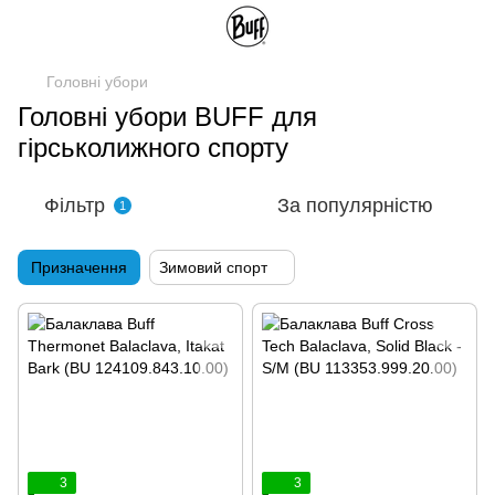
Головні убори
Головні убори BUFF для
гірськолижного спорту
Фільтр
За популярністю
1
Призначення
Зимовий спорт
3
3