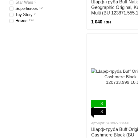
Шарф-труба Buff Nati
Star Wars
0
Geographic Original, 
Superheroes
12
Multi (BU 123871.555.1
Toy Story
2
Немає
196
1 040 грн
3
3
Артикул: 8428927368331
Шарф-труба Buff Origi
Cashmere Black (BU