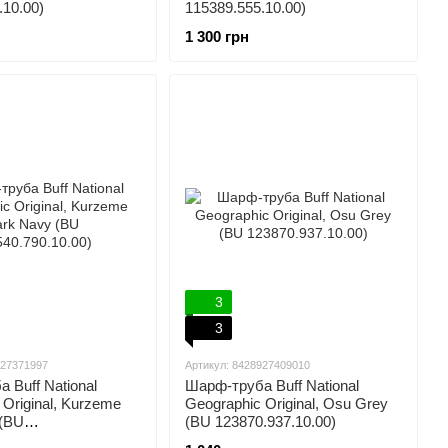
.10.00)
115389.555.10.00)
1 300 грн
3
3
927371997
Артикул: 8428927409010
 Buff National
Шарф-труба Buff National
 Original, Kurzeme
Geographic Original, Osu Grey
 (BU
(BU 123870.937.10.00)
.10.00)