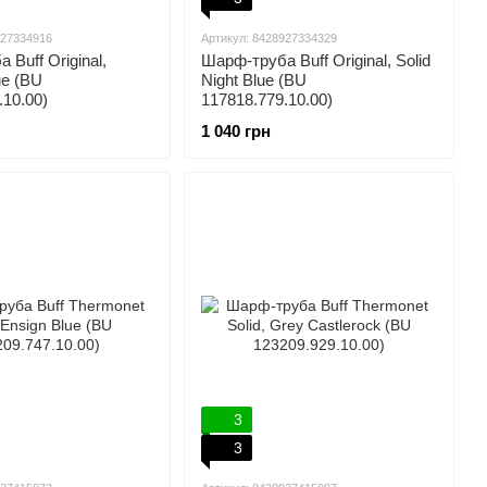
927334916
Артикул: 8428927334329
Buff Original,
Шарф-труба Buff Original, Solid
ue (BU
Night Blue (BU
.10.00)
117818.779.10.00)
1 040 грн
3
3