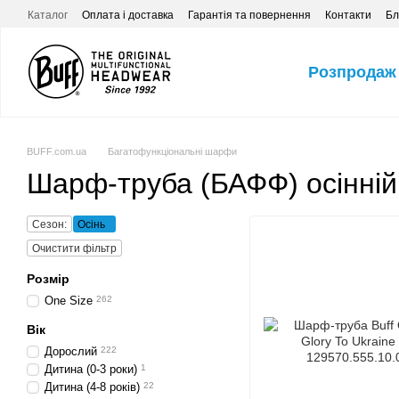
Перейти до основного контенту
Каталог
Оплата і доставка
Гарантія та повернення
Контакти
Бл
Розпродаж
BUFF.com.ua
Багатофункціональні шарфи
Шарф-труба (БАФФ) осінній
Сезон:
Осінь
Очистити фільтр
Розмір
One Size
262
Вік
Дорослий
222
Дитина (0-3 роки)
1
Дитина (4-8 років)
22