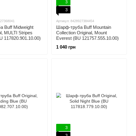
3
3
927368041
Артикул: 8428927384454
 Buff Midweight
Шарф-труба Buff Mountain
l, MULTI Stripes
Collection Original, Mount
BU 117820.901.10.00)
Everest (BU 121757.555.10.00)
1 040 грн
3
3