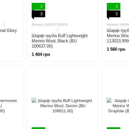
3
3
3
3
1
Артикул: 8428927330079
Артикул: 8428
1
Шарф-труба
nal Glory
Шарф-труба Buff Lightweight
Merino Wool
Merino Wool, Black (BU
113023.999
100637.00)
1 560 грн
1 404 грн