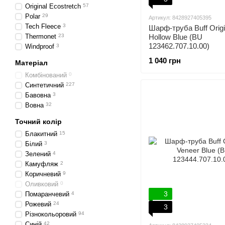
Original Ecostretch
57
Polar
29
Артикул: 8428927405395
Tech Fleece
3
Шарф-труба Buff Origi
Thermonet
23
Hollow Blue (BU
123462.707.10.00)
Windproof
3
1 040 грн
Матеріал
Комбінований
0
Синтетичний
227
Бавовна
3
Вовна
32
Точний колір
Блакитний
15
Білий
3
Зелений
4
Камуфляж
2
Коричневий
9
Оливковий
0
3
Помаранчевий
4
Рожевий
24
3
Різнокольоровий
94
Синій
42