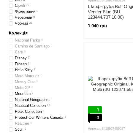
Артикул: 8428927405234
Сірий
39
Шарф-труба Buff Origi
Фіолетовий
2
Veneer Blue (BU
123444.707.10.00)
Червоний
5
Чорний
21
1 040 грн
Колекція
National Parks
0
Camino de Santiago
0
Cars
0
Disney
7
Frozen
2
Hello Kitty
7
Marc Marquez
0
Mossy Oak
0
Moto GP
0
Mountain
2
National Geographic
8
Nautical Collecion
16
3
Peak Collection
1
Protect Our Winters Canada
1
3
Realtree
0
Артикул: 8428927409027
Scull
2