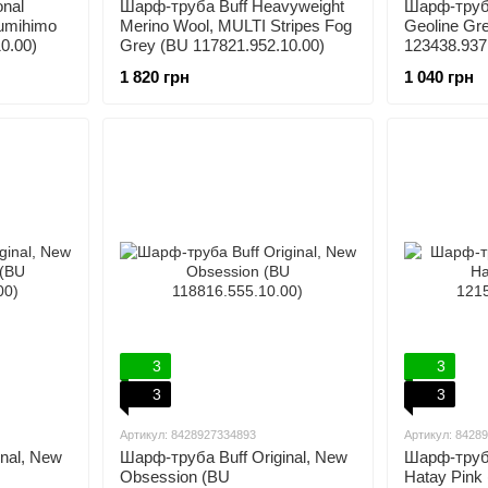
onal
Шарф-труба Buff Heavyweight
Шарф-труба 
Kumihimo
Merino Wool, MULTI Stripes Fog
Geoline Gr
0.00)
Grey (BU 117821.952.10.00)
123438.937
1 820 грн
1 040 грн
3
3
3
3
Артикул: 8428927334893
Артикул: 8428
nal, New
Шарф-труба Buff Original, New
Шарф-труба
Obsession (BU
Hatay Pink