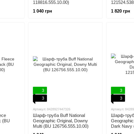
118816.555.10.00)
121524.538
1 040 грн
1 820 грн
3
3
3
3
Артикул: 8428927447326
Артикул: 8428
ece
Шарф-труба Buff National
Шарф-труба
k (BU
Geographic Original, Downy
Geographic
Multi (BU 126756.555.10.00)
Dark Navy
121540.790