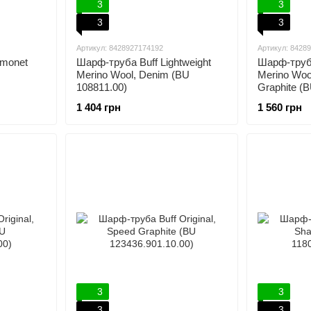
3
3
3
3
Артикул: 8428927174192
Артикул: 8428
rmonet
Шарф-труба Buff Lightweight
Шарф-труба
Merino Wool, Denim (BU
Merino Woo
108811.00)
Graphite (
1 404 грн
1 560 грн
3
3
3
3