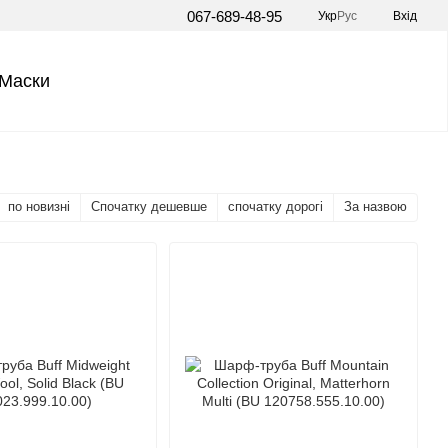
067-689-48-95
Укр
Рус
Вхід
Маски
по новизні
Спочатку дешевше
спочатку дорогі
За назвою