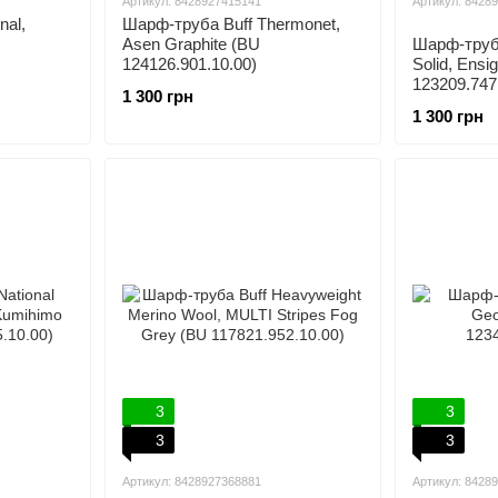
Артикул: 8428927415141
Артикул: 8428
nal,
Шарф-труба Buff Thermonet,
Asen Graphite (BU
Шарф-труба
124126.901.10.00)
Solid, Ensi
123209.747
1 300 грн
1 300 грн
3
3
3
3
Артикул: 8428927368881
Артикул: 8428