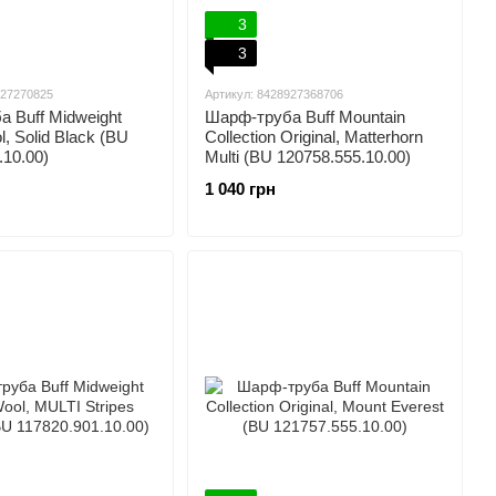
3
3
927270825
Артикул: 8428927368706
 Buff Midweight
Шарф-труба Buff Mountain
, Solid Black (BU
Collection Original, Matterhorn
.10.00)
Multi (BU 120758.555.10.00)
1 040 грн