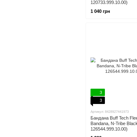
120733.999.10.00)
1 040 грн
3
3
Артикул: 8428927441973
Бандана Buff Tech Fle
Bandana, N-Tribe Blac
126544.999.10.00)