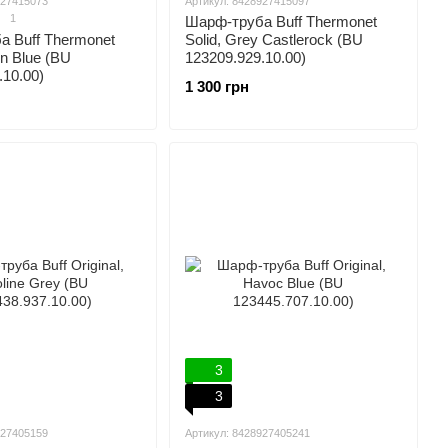
927415073
Артикул: 8428927415097
1
Шарф-труба Buff Thermonet
 Buff Thermonet
Solid, Grey Castlerock (BU
gn Blue (BU
123209.929.10.00)
.10.00)
1 300 грн
3
3
927405159
Артикул: 8428927405241