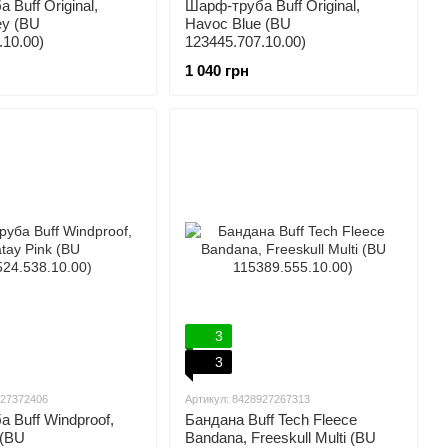
Buff Original,
Шарф-труба Buff Original,
ey (BU
Havoc Blue (BU
.10.00)
123445.707.10.00)
1 040 грн
3
3
927372406
Артикул: 8428927267313
 Buff Windproof,
Бандана Buff Tech Fleece
 (BU
Bandana, Freeskull Multi (BU