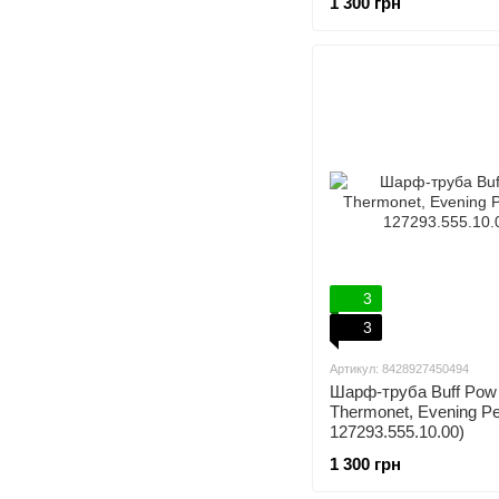
1 300 грн
3
3
Артикул: 8428927450494
Шарф-труба Buff Pow
Thermonet, Evening P
127293.555.10.00)
1 300 грн