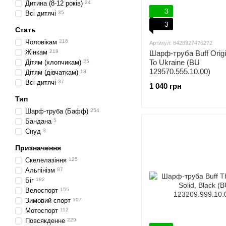
Дитина (8-12 років)
24
3
Всі дитячі
35
3
Стать
Чоловікам
216
Артикул: 8428927476272
Жінкам
219
Шарф-труба Buff Origi
To Ukraine (BU
Дітям (хлопчикам)
25
129570.555.10.00)
Дітям (дівчаткам)
13
Всі дитячі
37
1 040 грн
Тип
Шарф-труба (Бафф)
254
Бандана
5
Снуд
3
Призначення
Скелелазіння
125
Альпінізм
87
Біг
182
Велоспорт
155
Зимовий спорт
107
Мотоспорт
112
Повсякденне
229