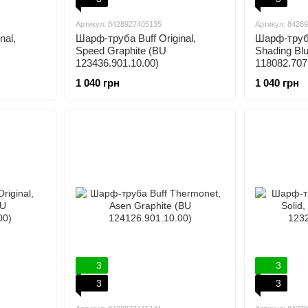
Артикул: 8428927405135
Артикул: 8428
nal,
Шарф-труба Buff Original,
Шарф-труба 
Speed Graphite (BU
Shading Bl
123436.901.10.00)
118082.707
1 040 грн
1 040 грн
3
3
3
3