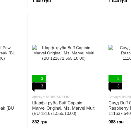
1 040 грн
1 040 грн
3
3
3
3
Артикул: 8428927375148
Артикул: 8428
Шарф-труба Buff Captain
Снуд Buff Co
eak (BU
Marvel Original, Ms. Marvel Multi
Raspberry 
(BU 121671.555.10.00)
111637.540
832 грн
988 грн