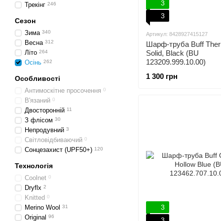
3
Трекінг
246
3
Сезон
Зима
340
Артикул: 8428927415127
Весна
312
Шарф-труба Buff The
Літо
264
Solid, Black (BU
123209.999.10.00)
Осінь
262
1 300 грн
Особливості
Антимоскітне просочення
0
В'язаний
0
Двосторонній
11
З флісом
30
Непродувний
3
Світловідбиваючий
0
Сонцезахист (UPF50+)
120
Технологія
Coolnet
0
Dryflx
2
Knitted
0
3
Merino Wool
31
Original
96
3