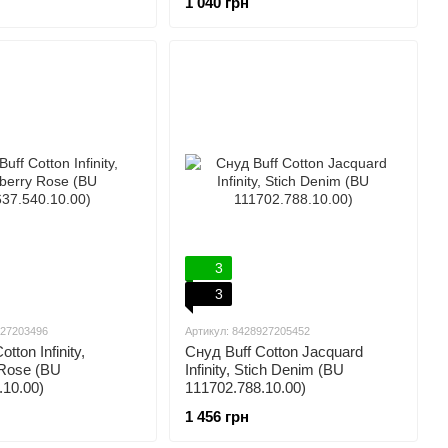
1 040 грн
3
3
927203496
Артикул: 8428927205452
tton Infinity,
Снуд Buff Cotton Jacquard
Rose (BU
Infinity, Stich Denim (BU
.10.00)
111702.788.10.00)
1 456 грн