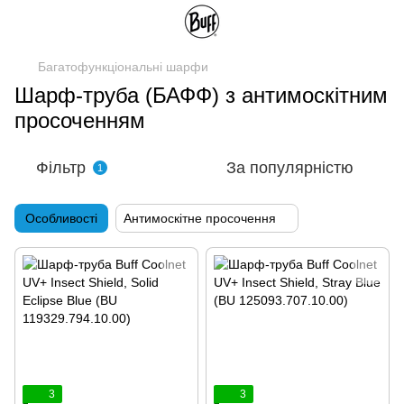
Багатофункціональні шарфи
Шарф-труба (БАФФ) з антимоскітним
просоченням
Фільтр
За популярністю
1
Особливості
Антимоскітне просочення
3
3