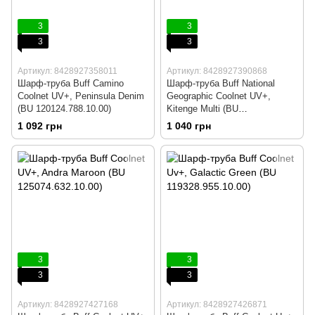
3
3
3
3
Артикул: 8428927358011
Артикул: 8428927390868
Шарф-труба Buff Camino
Шарф-труба Buff National
Coolnet UV+, Peninsula Denim
Geographic Coolnet UV+,
(BU 120124.788.10.00)
Kitenge Multi (BU
122644.555.10.00)
1 092 грн
1 040 грн
3
3
3
3
Артикул: 8428927427168
Артикул: 8428927426871