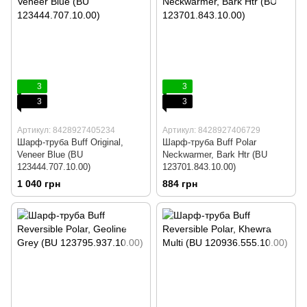
3
3
3
3
Артикул: 8428927405234
Артикул: 8428927406729
Шарф-труба Buff Original,
Шарф-труба Buff Polar
Veneer Blue (BU
Neckwarmer, Bark Htr (BU
123444.707.10.00)
123701.843.10.00)
1 040 грн
884 грн