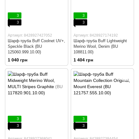
3
3
3
3
Артикул: 8428927427052
Артикул: 8428927174192
Шарф-труба Buff Coolnet UV+,
Шарф-труба Buff Lightweight
Speckle Black (BU
Merino Wool, Denim (BU
125060.999.10.00)
108811.00)
1 040 грн
1 404 грн
3
3
3
3
Артикул: 8428927368041
Артикул: 8428927384454