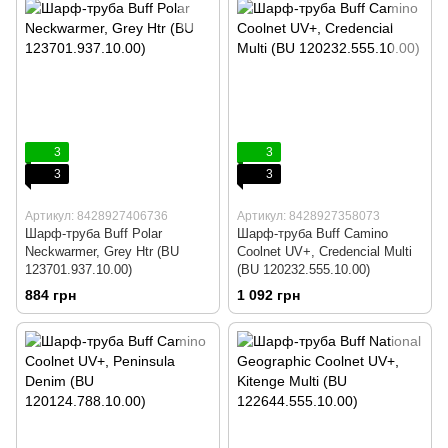
3
3
3
3
Артикул: 8428927406736
Артикул: 8428927358073
Шарф-труба Buff Polar
Шарф-труба Buff Camino
Neckwarmer, Grey Htr (BU
Coolnet UV+, Credencial Multi
123701.937.10.00)
(BU 120232.555.10.00)
884 грн
1 092 грн