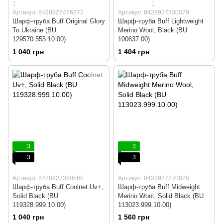
1
1
Артикул: 8428927476272
Артикул: 8428927330079
Шарф-труба Buff Original Glory
Шарф-труба Buff Lightweight
To Ukraine (BU
Merino Wool, Black (BU
129570.555.10.00)
100637.00)
1 040 грн
1 404 грн
3
3
3
3
Артикул: 8428927350565
Артикул: 8428927270825
Шарф-труба Buff Coolnet Uv+,
Шарф-труба Buff Midweight
Solid Black (BU
Merino Wool, Solid Black (BU
119328.999.10.00)
113023.999.10.00)
1 040 грн
1 560 грн