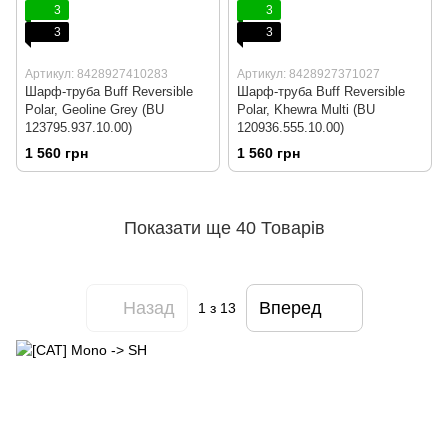
3
3
3
3
Артикул: 8428927410283
Артикул: 8428927371027
Шарф-труба Buff Reversible
Шарф-труба Buff Reversible
Polar, Geoline Grey (BU
Polar, Khewra Multi (BU
123795.937.10.00)
120936.555.10.00)
1 560 грн
1 560 грн
Показати ще 40 Товарів
Назад
Вперед
1
з 13