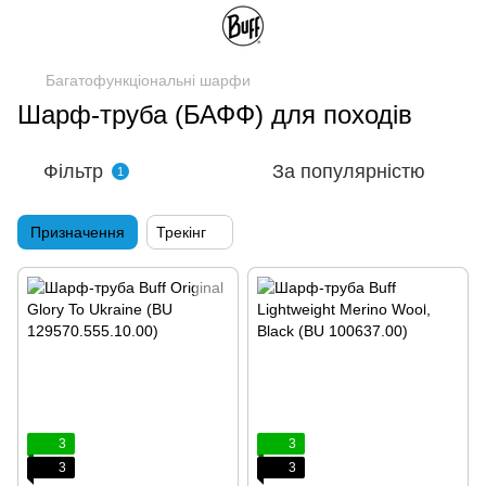
Багатофункціональні шарфи
Шарф-труба (БАФФ) для походів
Фільтр
За популярністю
1
Призначення
Трекінг
3
3
3
3