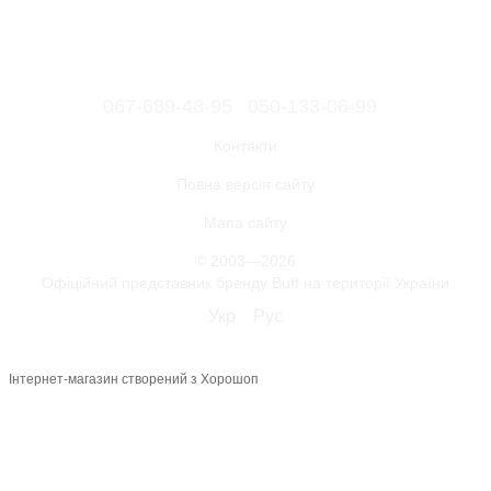
067-689-48-95
050-133-06-99
Контакти
Повна версія сайту
Мапа сайту
© 2003—2026
Офіційний представник бренду Buff на території України
Укр
Рус
Інтернет-магазин створений з Хорошоп