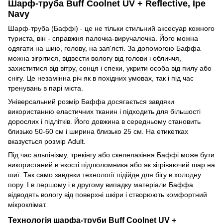
Шарф-труба Buff Coolnet UV + Reflective, Ipe
Navy
Шарф-труба (Баффі) - це не тільки стильний аксесуар кожного
туриста, він - справжня палочка-виручалочка. Його можна
одягати на шию, голову, на зап'ясті. За допомогою Баффа
можна зігрітися, відвести вологу від голови і обличчя,
захиститися від вітру, сонця і спеки, укрити особа від пилу або
снігу. Це незамінна річ як в похідних умовах, так і під час
тренувань в парі міста.
Універсальний розмір Баффа досягається завдяки
використанню еластичних тканин і підходить для більшості
дорослих і підлітків. Його довжина в середньому становить
близько 50-60 см і ширина близько 25 см. На етикетках
вказується розмір Adult.
Під час альпінізму, трекінгу або скелелазіння Баффі може бути
використаний в якості підшоломника або як зігріваючий шар на
шиї. Так само завдяки технології підійде для бігу в холодну
пору. І в першому і в другому випадку матеріали Баффа
відводять вологу від поверхні шкіри і створюють комфортний
мікроклімат.
Технологія шарфа-труби Buff Coolnet UV +