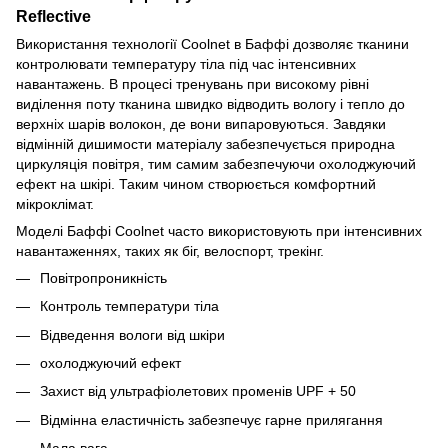
Reflective
Використання технології Coolnet в Баффі дозволяє тканини
контролювати температуру тіла під час інтенсивних
навантажень. В процесі тренувань при високому рівні
виділення поту тканина швидко відводить вологу і тепло до
верхніх шарів волокон, де вони випаровуються. Завдяки
відмінній дишимости матеріалу забезпечується природна
циркуляція повітря, тим самим забезпечуючи охолоджуючий
ефект на шкірі. Таким чином створюється комфортний
мікроклімат.
Моделі Баффі Coolnet часто використовують при інтенсивних
навантаженнях, таких як біг, велоспорт, трекінг.
Повітропроникність
Контроль температури тіла
Відведення вологи від шкіри
охолоджуючий ефект
Захист від ультрафіолетових променів UPF + 50
Відмінна еластичність забезпечує гарне прилягання