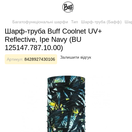
Багатофункціональні шарфи
Тип
Шарф-труба (Бафф)
Шар
Шарф-труба Buff Coolnet UV+
Reflective, Ipe Navy (BU
125147.787.10.00)
Залишити відгук
Артикул:
8428927430106