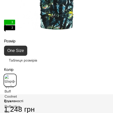
3
3
Розмір
One Size
Таблиця розмірів
Колір
В наявності
1 248 грн