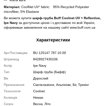
Мала вага
Матеріал:
CoolNet UV⁺ fabric: 95% Recycled Polyester
microfiber, 5% Elastane
Ви можете купити
шарф-труба Buff Coolnet UV + Reflective,
Ipe Navy
за доступною ціною і з доставкою по всій Україні,
оформивши замовлення на нашому сайті www.buff.com.ua
Характеристики
Арт.Поставщіка
BU 125147.787.10.00
Штрихкод
8428927430106
Колір
Ipe Navy
Тип
Шарф-труба (Бафф)
Вік
Дорослий
Призначення
Скелелазіння, Альпінізм, Біг, Трекінг
Технологія
Coolnet
Колекція
Немає
Сезон
Весна, Літо