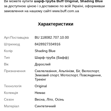
Ви можете купити
шарф-труба Buff Original, Shading Blue
за доступною ціною і з доставкою по всій Україні, оформивши
замовлення на нашому сайті www.buff.com.ua
Характеристики
Арт.Поставщіка
BU 118082.707.10.00
Штрихкод
8428927334916
Колір
Shading Blue
Тип
Шарф-труба (Бафф)
Вік
Дорослий
Призначення
Скелелазіння, Альпінізм, Біг, Велоспорт,
Зимовий спорт, Мотоспорт, Повсякденне,
Трекінг
Технологія
Original
Колекція
Немає
Сезон
Весна, Літо, Осінь
Матеріал
Синтетичний