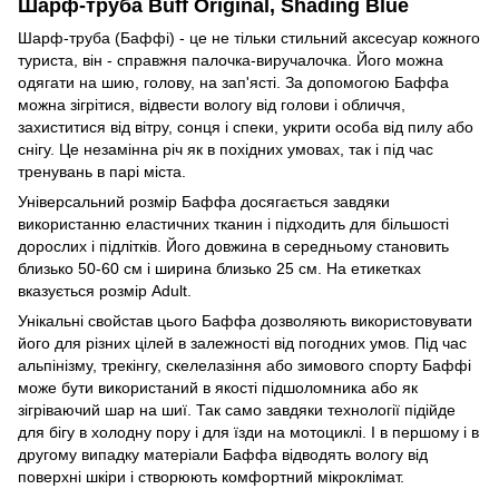
Шарф-труба Buff Original, Shading Blue
Шарф-труба (Баффі) - це не тільки стильний аксесуар кожного
туриста, він - справжня палочка-виручалочка. Його можна
одягати на шию, голову, на зап'ясті. За допомогою Баффа
можна зігрітися, відвести вологу від голови і обличчя,
захиститися від вітру, сонця і спеки, укрити особа від пилу або
снігу. Це незамінна річ як в похідних умовах, так і під час
тренувань в парі міста.
Універсальний розмір Баффа досягається завдяки
використанню еластичних тканин і підходить для більшості
дорослих і підлітків. Його довжина в середньому становить
близько 50-60 см і ширина близько 25 см. На етикетках
вказується розмір Adult.
Унікальні свойстав цього Баффа дозволяють використовувати
його для різних цілей в залежності від погодних умов. Під час
альпінізму, трекінгу, скелелазіння або зимового спорту Баффі
може бути використаний в якості підшоломника або як
зігріваючий шар на шиї. Так само завдяки технології підійде
для бігу в холодну пору і для їзди на мотоциклі. І в першому і в
другому випадку матеріали Баффа відводять вологу від
поверхні шкіри і створюють комфортний мікроклімат.