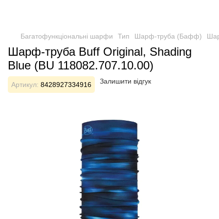
Багатофункціональні шарфи
Тип
Шарф-труба (Бафф)
Шар
Шарф-труба Buff Original, Shading
Blue (BU 118082.707.10.00)
Залишити відгук
Артикул:
8428927334916