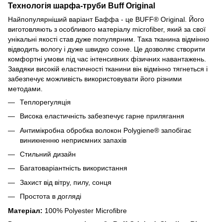
Технологія шарфа-труби Buff Original
Найпопулярніший варіант Баффа - це BUFF® Original. Його
виготовляють з особливого матеріалу microfiber, який за свої
унікальні якості став дуже популярним. Така тканина відмінно
відводить вологу і дуже швидко сохне. Це дозволяє створити
комфортні умови під час інтенсивних фізичних навантажень.
Завдяки високій еластичності тканини він відмінно тягнеться і
забезпечує можливість використовувати його різними
методами.
Теплорегуляція
Висока еластичність забезпечує гарне прилягання
Антимікробна обробка волокон Polygiene® запобігає
виникненню неприємних запахів
Стильний дизайн
Багатоваріантність використання
Захист від вітру, пилу, сонця
Простота в догляді
Матеріал:
100% Polyester Microfibre