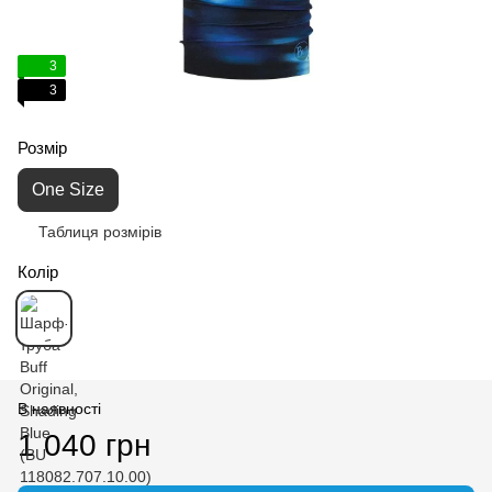
3
3
Розмір
One Size
Таблиця розмірів
Колір
В наявності
1 040 грн