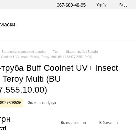
067-689-48-95
Укр
Рус
Вхід
Маски
Багатофункціональні шарфи
Тип
Шарф-труба (Бафф)
Coolnet UV+ Insect Shield, Teroy Multi (BU 138477.555.10.00)
руба Buff Coolnet UV+ Insect
, Teroy Multi (BU
.555.10.00)
28927608536
Залишити відгук
грн
До порівняння
В бажання
сті