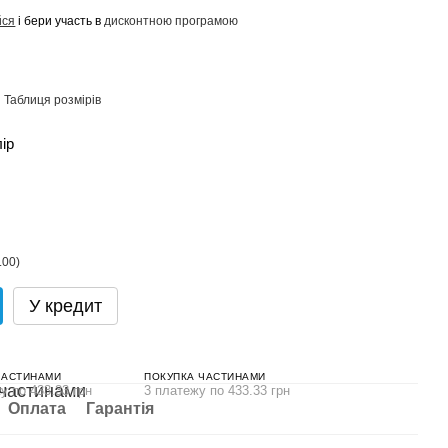
йся
і бери участь в
дисконтною програмою
Таблиця розмірів
лір
У кредит
ЧАСТИНАМИ
ПОКУПКА ЧАСТИНАМИ
у по 433.33 грн
3 платежу по 433.33 грн
Оплата
Гарантія