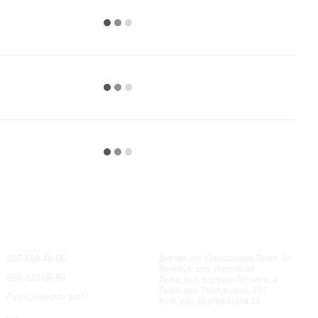
Контактна інформація
067-689-48-95
Дніпро, пр. Олександра Поля, 89
Вінниця, вул. Янгеля 58
050-133-06-99
Львів, вул. Богдана Лепкого, 4
Львів, вул. Городоцька, 207
Передзвонити вам?
Київ, вул. Дегтярівська 11