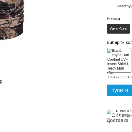
Реєстру
%
Розмір
One Size
Виберіть ко
ар
Купити
ОПЛАТА 
3 платеж
Доставка