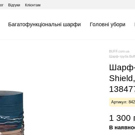
ог
Відгуки
Клієнтам
Багатофункціональні шарфи
Головні убори
BUFF.com.ua
Шарф-труба Buff 
Шарф-т
Shield
138477
Артикул: 84
1 300 
В наявно