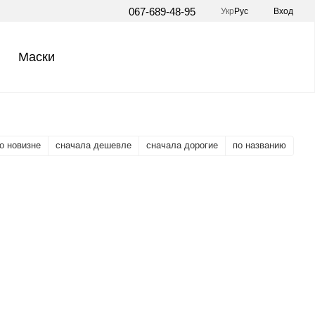
067-689-48-95
Укр
Рус
Вход
Маски
о новизне
сначала дешевле
сначала дорогие
по названию