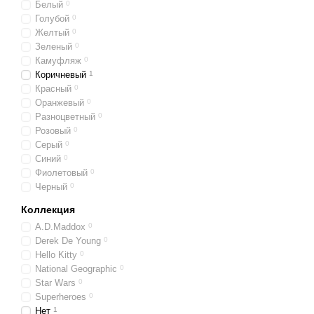
Белый
0
Голубой
0
Желтый
0
Зеленый
0
Камуфляж
0
Коричневый
1
Красный
0
Оранжевый
0
Разноцветный
0
Розовый
0
Серый
0
Синий
0
Фиолетовый
0
Черный
0
Коллекция
A.D.Maddox
0
Derek De Young
0
Hello Kitty
0
National Geographic
0
Star Wars
0
Superheroes
0
Нет
1