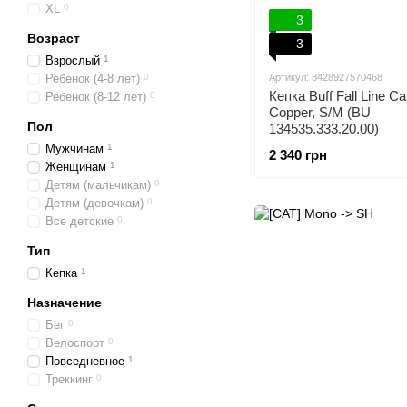
XL
0
3
Возраст
3
Взрослый
1
Ребенок (4-8 лет)
0
Артикул: 8428927570468
Кепка Buff Fall Line C
Ребенок (8-12 лет)
0
Copper, S/M (BU
Пол
134535.333.20.00)
Мужчинам
1
2 340 грн
Женщинам
1
Детям (мальчикам)
0
Детям (девочкам)
0
Все детские
0
Тип
Кепка
1
Назначение
Бег
0
Велоспорт
0
Повседневное
1
Треккинг
0