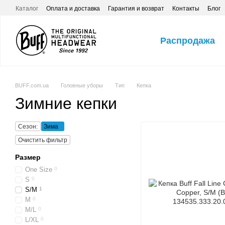
Перейти к основному контенту
Каталог
Оплата и доставка
Гарантия и возврат
Контакты
Блог
Распродажа
BUFF.com.ua
Головные уборы
Тип
Кепка
Зимние кепки
Сезон:
Зима
Очистить фильтр
Размер
One Size
0
S
0
S/M
1
M
0
M/L
0
L/XL
0