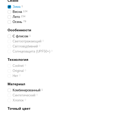
Сезон
Зима
1
Весна
124
Лето
154
Осень
79
Особенности
С флисом
1
Светоотражающий
0
Світловідбивний
0
Солнцезащита (UPF50+)
0
Технология
Coolnet
0
Original
0
Нет
0
Материал
Комбинированный
1
Синтетический
0
Хлопок
0
Точный цвет