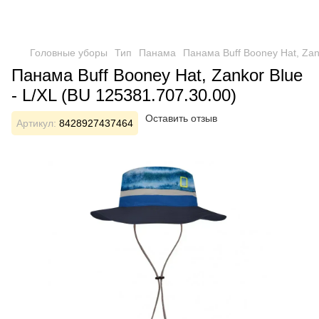
Головные уборы
Тип
Панама
Панама Buff Booney Hat, Zan
Панама Buff Booney Hat, Zankor Blue
- L/XL (BU 125381.707.30.00)
Оставить отзыв
Артикул:
8428927437464