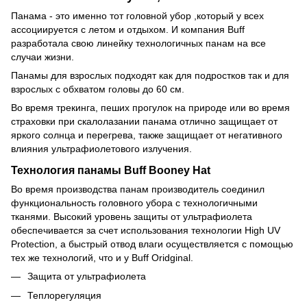
Панама - это именно тот головной убор ,который у всех
ассоциируется с летом и отдыхом. И компания Buff
разработала свою линейку технологичных панам на все
случаи жизни.
Панамы для взрослых подходят как для подростков так и для
взрослых с обхватом головы до 60 см.
Во время трекинга, пеших прогулок на природе или во время
страховки при скалолазании панама отлично защищает от
яркого солнца и перегрева, также защищает от негативного
влияния ультрафиолетового излучения.
Технология панамы Buff Booney Hat
Во время производства панам производитель соединил
функциональность головного убора с технологичными
тканями. Высокий уровень защиты от ультрафиолета
обеспечивается за счет использования технологии High UV
Protection, а быстрый отвод влаги осуществляется с помощью
тех же технологий, что и у Buff Oridginal.
Защита от ультрафиолета
Теплорегуляция