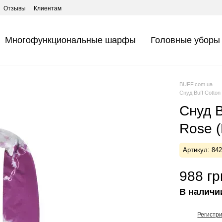
Отзывы
Клиентам
Многофункциональные шарфы
Головные уборы
BUFF.com.ua
Снуд Buff Cotton 
Снуд B
Rose (
Артикул: 84
988 гр
В наличи
Регистр
%