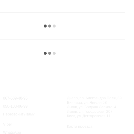
Контактная информация
067-689-48-95
Днепр, пр. Александра Поля, 89
Винница, ул. Янгеля 58
050-133-06-99
Львов, ул. Богдана Лепкого, 4
Львов, ул. Городоцкая, 207
Перезвонить вам?
Киев, ул. Дегтяревская 11
Viber
Карта проезда
WhatsApp