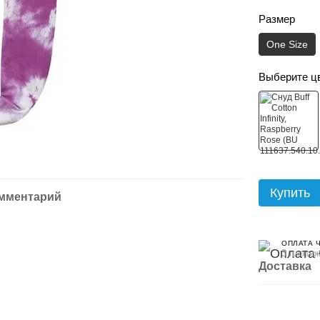
Размер
One Size
Выберите ц
Купить
омментарий
ОПЛАТА 
3 платеж
Доставка