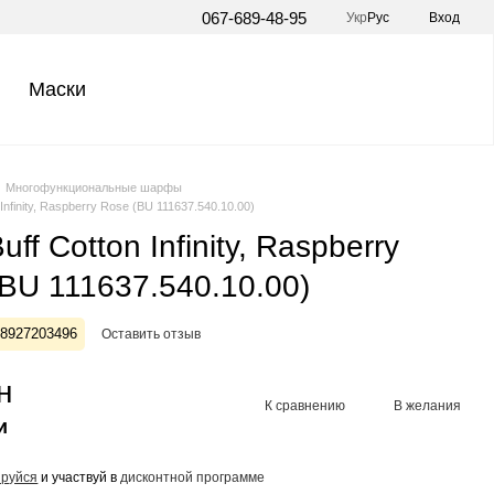
067-689-48-95
Укр
Рус
Вход
Маски
Многофункциональные шарфы
Infinity, Raspberry Rose (BU 111637.540.10.00)
uff Cotton Infinity, Raspberry
BU 111637.540.10.00)
28927203496
Оставить отзыв
н
К сравнению
В желания
и
ируйся
и участвуй в
дисконтной программе