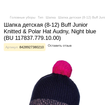
Головные уборы
Тип
Шапка
Шапка детская (8-12) Buff Juni
Шапка детская (8-12) Buff Junior
Knitted & Polar Hat Audny, Night blue
(BU 117837.779.10.00)
Оставить отзыв
Артикул:
8428927380210