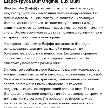
Шарф-труба Buff Original, Lux Multi
Шарф-труба (Бафф) - это не только стильный аксессуар
каждого туриста, он - настоящая палочка-выручалочка. Его
можно одевать на шею, голову, на запястье. С помощью
баффа можно согреться, отвести влагу от головы и лица,
защититься от ветра, солнца и жары, укрыть лицо от пыли или
снега. Это незаменимая вещь как в походных условиях, так и
во время тренировок в чете города.
Универсальный размер Баффа достигается благодаря
использованию эластичных тканей и подходит для
большинства взрослых и подростков. Его длина в среднем
составляет около 50-60 см и ширина около 25 см. На
этикетках указывается размер Adult.
Уникальные свойстав этого баффа позволяют использовать
его для различных целей в зависимости от погодных условий.
Во время альпинизма, треккинга, скалолазания или зимнего
спорта бафф может быть использован в качестве
подшлемника или как согревающий слой на шее. Так же
благодаря технологии подойдет для бега в холодное время и
для езды на мотоцикле. И в первом и во втором случае
материалы баффа отводят влагу от поверхности кожи и
создают комфортный микроклимат.