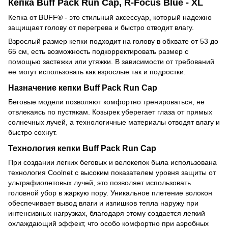
Кепка Buff Pack Run Cap, R-Focus Blue - XL
Кепка от BUFF® - это стильный аксессуар, который надежно
защищает голову от перегрева и быстро отводит влагу.
Взрослый размер кепки подходит на голову в обхвате от 53 до
65 см, есть возможность подкорректировать размер с
помощью застежки или утяжки. В зависимости от требований
ее могут использовать как взрослые так и подростки.
Назначение кепки Buff Pack Run Cap
Беговые модели позволяют комфортно тренироваться, не
отвлекаясь по пустякам. Козырек уберегает глаза от прямых
солнечных лучей, а технологичные материалы отводят влагу и
быстро сохнут.
Технология кепки Buff Pack Run Cap
При создании легких беговых и велокепок была использована
технология Coolnet с высоким показателем уровня защиты от
ультрафиолетовых лучей, это позволяет использовать
головной убор в жаркую пору. Уникальное плетение волокон
обеспечивает вывод влаги и излишков тепла наружу при
интенсивных нагрузках, благодаря этому создается легкий
охлаждающий эффект, что особо комфортно при аэробных