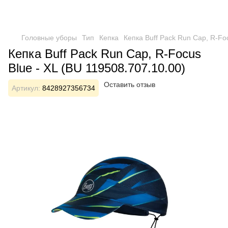
Головные уборы
Тип
Кепка
Кепка Buff Pack Run Cap, R-Foc
Кепка Buff Pack Run Cap, R-Focus
Blue - XL (BU 119508.707.10.00)
Оставить отзыв
Артикул:
8428927356734