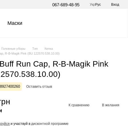
067-689-48-95
Укр
Рус
Вход
Маски
Головные уборы
Тип
Кепка
ap, R-B-Magik Pink (BU 122570.538.10.00)
Buff Run Cap, R-B-Magik Pink
2570.538.10.00)
28927400260
Оставить отзыв
грн
К сравнению
В желания
и
ируйся
и участвуй в
дисконтной программе