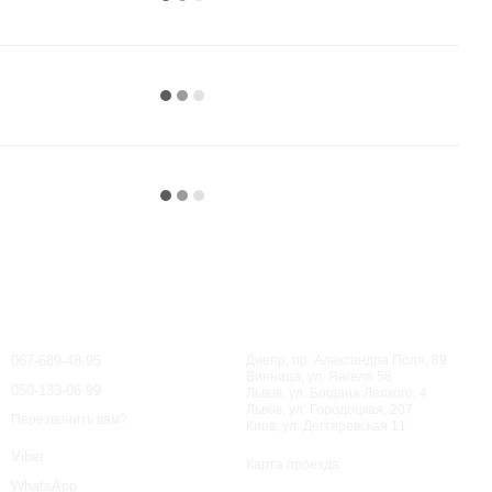
Контактная информация
067-689-48-95
Днепр, пр. Александра Поля, 89
Винница, ул. Янгеля 58
050-133-06-99
Львов, ул. Богдана Лепкого, 4
Львов, ул. Городоцкая, 207
Перезвонить вам?
Киев, ул. Дегтяревская 11
Viber
Карта проезда
WhatsApp