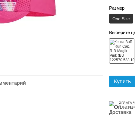
Размер
One Size
Выберите ц
Купить
омментарий
ОПЛАТА 
3 платеж
Доставка