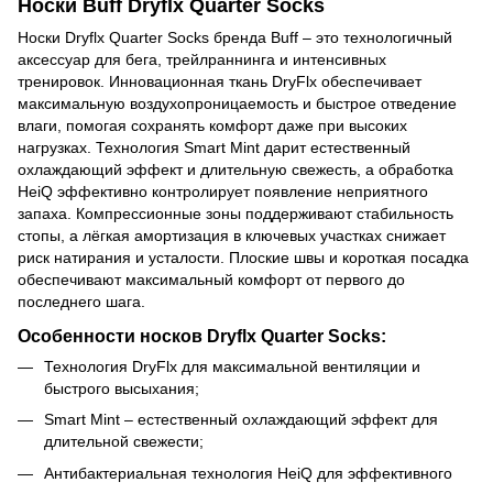
Носки Buff Dryflx Quarter Socks
Носки Dryflx Quarter Socks бренда Buff – это технологичный
аксессуар для бега, трейлраннинга и интенсивных
тренировок. Инновационная ткань DryFlx обеспечивает
максимальную воздухопроницаемость и быстрое отведение
влаги, помогая сохранять комфорт даже при высоких
нагрузках. Технология Smart Mint дарит естественный
охлаждающий эффект и длительную свежесть, а обработка
HeiQ эффективно контролирует появление неприятного
запаха. Компрессионные зоны поддерживают стабильность
стопы, а лёгкая амортизация в ключевых участках снижает
риск натирания и усталости. Плоские швы и короткая посадка
обеспечивают максимальный комфорт от первого до
последнего шага.
Особенности носков Dryflx Quarter Socks:
Технология DryFlx для максимальной вентиляции и
быстрого высыхания;
Smart Mint – естественный охлаждающий эффект для
длительной свежести;
Антибактериальная технология HeiQ для эффективного