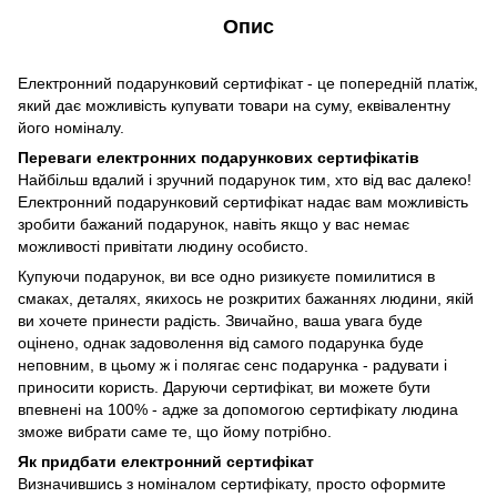
Опис
Електронний подарунковий сертифікат - це попередній платіж,
який дає можливість купувати товари на суму, еквівалентну
його номіналу.
Переваги електронних подарункових сертифікатів
Найбільш вдалий і зручний подарунок тим, хто від вас далеко!
Електронний подарунковий сертифікат надає вам можливість
зробити бажаний подарунок, навіть якщо у вас немає
можливості привітати людину особисто.
Купуючи подарунок, ви все одно ризикуєте помилитися в
смаках, деталях, якихось не розкритих бажаннях людини, якій
ви хочете принести радість. Звичайно, ваша увага буде
оцінено, однак задоволення від самого подарунка буде
неповним, в цьому ж і полягає сенс подарунка - радувати і
приносити користь. Даруючи сертифікат, ви можете бути
впевнені на 100% - адже за допомогою сертифікату людина
зможе вибрати саме те, що йому потрібно.
Як придбати електронний сертифікат
Визначившись з номіналом сертифікату, просто оформите