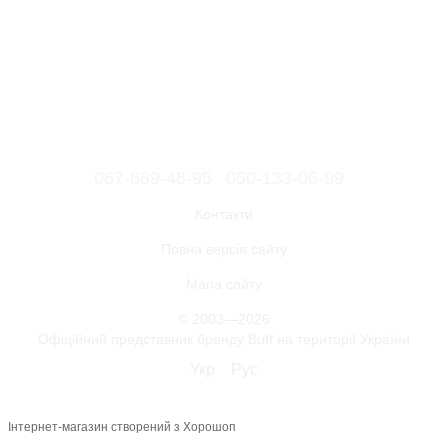
067-689-48-95
050-133-06-99
Контакти
Повна версія сайту
Мапа сайту
© 2003—2026
Офіційний представник бренду Buff на території України
Укр
Рус
Інтернет-магазин створений з Хорошоп