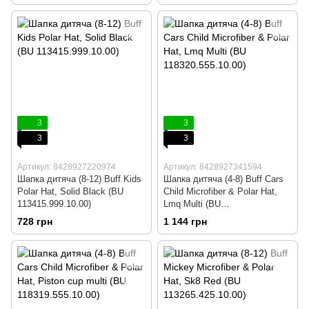
3
3
3
3
Артикул: 8428927220974
Артикул: 8428927341594
Шапка дитяча (8-12) Buff Kids
Шапка дитяча (4-8) Buff Cars
Polar Hat, Solid Black (BU
Child Microfiber & Polar Hat,
113415.999.10.00)
Lmq Multi (BU
118320.555.10.00)
728 грн
1 144 грн