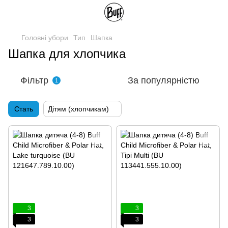
Головні убори
Тип
Шапка
Шапка для хлопчика
Фільтр
За популярністю
1
Стать
Дітям (хлопчикам)
3
3
3
3