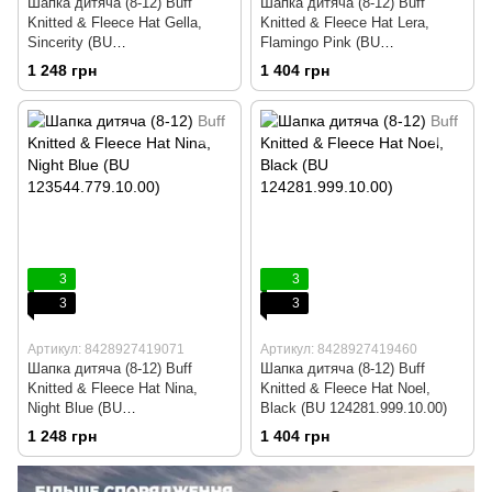
Шапка дитяча (8-12) Buff
Шапка дитяча (8-12) Buff
Knitted & Fleece Hat Gella,
Knitted & Fleece Hat Lera,
Sincerity (BU
Flamingo Pink (BU
123542.642.10.00)
120869.560.10.00)
1 248 грн
1 404 грн
3
3
3
3
Артикул: 8428927419071
Артикул: 8428927419460
Шапка дитяча (8-12) Buff
Шапка дитяча (8-12) Buff
Knitted & Fleece Hat Nina,
Knitted & Fleece Hat Noel,
Night Blue (BU
Black (BU 124281.999.10.00)
123544.779.10.00)
1 248 грн
1 404 грн