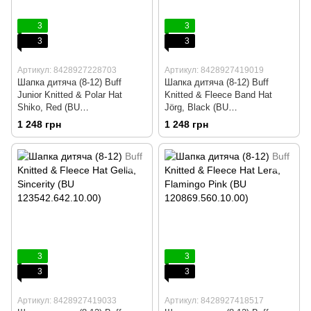
3
3
3
3
Артикул: 8428927228703
Артикул: 8428927419019
Шапка дитяча (8-12) Buff
Шапка дитяча (8-12) Buff
Junior Knitted & Polar Hat
Knitted & Fleece Band Hat
Shiko, Red (BU
Jörg, Black (BU
113529.425.10.00)
123541.999.10.00)
1 248 грн
1 248 грн
3
3
3
3
Артикул: 8428927419033
Артикул: 8428927418517