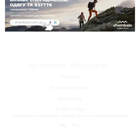
067-689-48-95
050-133-06-99
Контакти
Повна версія сайту
Мапа сайту
© 2003—2026
Офіційний представник бренду Buff на території України
Укр
Рус