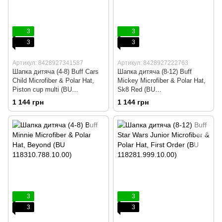
3
3
3
3
Артикул: 8428927341587
Артикул: 8428927222763
Шапка дитяча (4-8) Buff Cars
Шапка дитяча (8-12) Buff
Child Microfiber & Polar Hat,
Mickey Microfiber & Polar Hat,
Piston cup multi (BU
Sk8 Red (BU
118319.555.10.00)
113265.425.10.00)
1 144 грн
1 144 грн
3
3
3
3