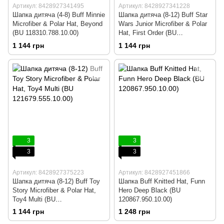
Артикул: 8428927341495
Артикул: 8428927341228
Шапка дитяча (4-8) Buff Minnie
Шапка дитяча (8-12) Buff Star
Microfiber & Polar Hat, Beyond
Wars Junior Microfiber & Polar
(BU 118310.788.10.00)
Hat, First Order (BU
118281.999.10.00)
1 144 грн
1 144 грн
3
3
3
3
Артикул: 8428927375223
Артикул: 8428927451866
Шапка дитяча (8-12) Buff Toy
Шапка Buff Knitted Hat, Funn
Story Microfiber & Polar Hat,
Hero Deep Black (BU
Toy4 Multi (BU
120867.950.10.00)
121679.555.10.00)
1 144 грн
1 248 грн