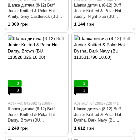
Шапка дитяча (8-12) Buff
Шапка дитяча (8-12) Buff
Junior Knitted & Polar Hat
Junior Knitted & Polar Hat
Amity, Grey Castlerock (BU
Audny, Night blue (BU
113533.929.10.00)
117837.779.10.00)
1 300 грн
1 144 грн
3
3
3
3
Артикул: 8428927228697
Артикул: 8428927228741
Шапка дитяча (8-12) Buff
Шапка дитяча (8-12) Buff
Junior Knitted & Polar Hat
Junior Knitted & Polar Hat
Darsy, Brown (BU
Dysha, Dark Navy (BU
113528.325.10.00)
113531.790.10.00)
1 248 грн
1 612 грн