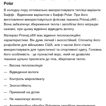
Polar
В холодну пору оптимально використовувати тепліші варіанти
Баффі . Відмінним варіантом є Баффі Polar. При його
виготовленні використовується флісова тканина PrimaLoft® ;.
Вона забезпечує збереження тепла і запобігає його міграцію
назовні, при цьому відмінно відводить вологу.
Матеріал PrimaLoft® має відмінні теплоізоляційні
характеристики. Він дуже легкий і зносостійкий. Спочатку його
розробили для військових США, але з часом його стали
використовувати для туристичної та спортивної одягу. Головна
його особливість - це пухнастий ворс, який не дозволяє
тканини щільно прилягати до тіла, зберігаючи тепло.
Висока теплоізоляція
Відведення вологи
Контроль мікроклімату
Зносостійкість
Приємний на дотик
Не накопичує вологу
Антимікробна обробка Polygiene запобігає виникненню