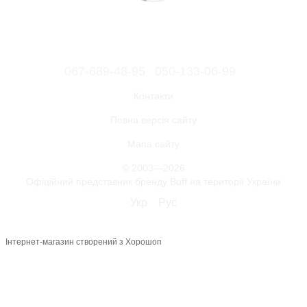
067-689-48-95
050-133-06-99
Контакти
Повна версія сайту
Мапа сайту
© 2003—2026
Офіційний представник бренду Buff на території України
Укр
Рус
Інтернет-магазин створений з Хорошоп