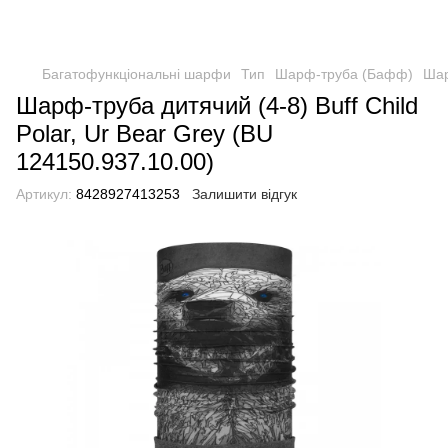
Багатофункціональні шарфи
Тип
Шарф-труба (Бафф)
Шар
Шарф-труба дитячий (4-8) Buff Child
Polar, Ur Bear Grey (BU
124150.937.10.00)
Артикул:
8428927413253
Залишити відгук