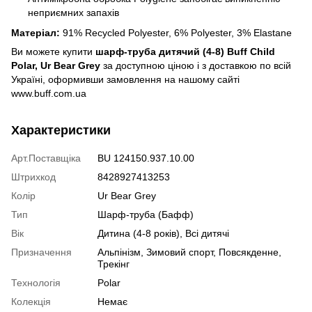
неприємних запахів
Матеріал:
91% Recycled Polyester, 6% Polyester, 3% Elastane
Ви можете купити
шарф-труба дитячий (4-8) Buff Child
Polar, Ur Bear Grey
за доступною ціною і з доставкою по всій
Україні, оформивши замовлення на нашому сайті
www.buff.com.ua
Характеристики
Арт.Поставщіка
BU 124150.937.10.00
Штрихкод
8428927413253
Колір
Ur Bear Grey
Тип
Шарф-труба (Бафф)
Вік
Дитина (4-8 років), Всі дитячі
Призначення
Альпінізм, Зимовий спорт, Повсякденне,
Трекінг
Технологія
Polar
Колекція
Немає