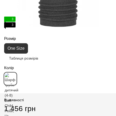
3
3
Розмір
One Size
Таблиця розмірів
Колір
В наявності
1 456 грн