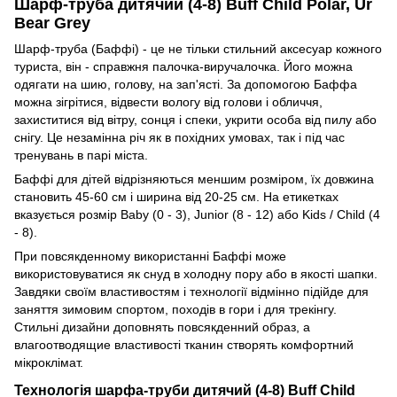
Шарф-труба дитячий (4-8) Buff Child Polar, Ur
Bear Grey
Шарф-труба (Баффі) - це не тільки стильний аксесуар кожного
туриста, він - справжня палочка-виручалочка. Його можна
одягати на шию, голову, на зап'ясті. За допомогою Баффа
можна зігрітися, відвести вологу від голови і обличчя,
захиститися від вітру, сонця і спеки, укрити особа від пилу або
снігу. Це незамінна річ як в похідних умовах, так і під час
тренувань в парі міста.
Баффі для дітей відрізняються меншим розміром, їх довжина
становить 45-60 см і ширина від 20-25 см. На етикетках
вказується розмір Baby (0 - 3), Junior (8 - 12) або Kids / Child (4
- 8).
При повсякденному використанні Баффі може
використовуватися як снуд в холодну пору або в якості шапки.
Завдяки своїм властивостям і технології відмінно підійде для
заняття зимовим спортом, походів в гори і для трекінгу.
Стильні дизайни доповнять повсякденний образ, а
влагоотводящие властивості тканин створять комфортний
мікроклімат.
Технологія шарфа-труби дитячий (4-8) Buff Child