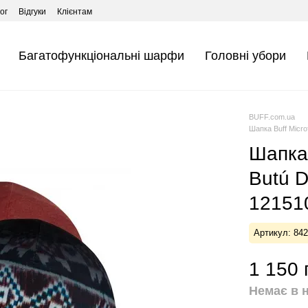
ог
Відгуки
Клієнтам
Багатофункціональні шарфи
Головні убори
BUFF.com.ua
Шапка Buff Micro
Шапка 
Butú D
121510
Артикул: 84
1 150 
Немає в 