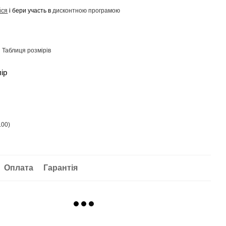
йся
і бери участь в
дисконтною програмою
Таблиця розмірів
лір
Оплата
Гарантія