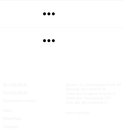
Контактна інформація
067-689-48-95
Дніпро, пр. Олександра Поля, 89
Вінниця, вул. Янгеля 58
050-133-06-99
Львів, вул. Богдана Лепкого, 4
Львів, вул. Городоцька, 207
Передзвонити вам?
Київ, вул. Дегтярівська 11
Viber
Карта проїзду
WhatsApp
Telegram