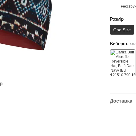
Реєстру
%
Розмір
One Size
Виберіть ко
ар
Доставка