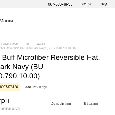
067-689-48-95
Укр
Рус
Вхід
Маски
Головні убори
Тип
Шапка
fiber Reversible Hat, Butú Dark Navy (BU 121510.790.10.00)
Buff Microfiber Reversible Hat,
ark Navy (BU
.790.10.00)
28927373120
Залишити відгук
грн
До порівняння
В бажання
наявності