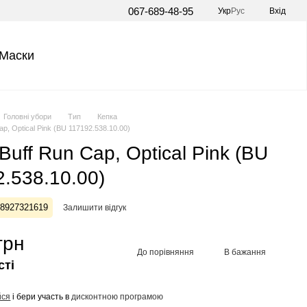
067-689-48-95
Укр
Рус
Вхід
Маски
Головні убори
Тип
Кепка
ap, Optical Pink (BU 117192.538.10.00)
Buff Run Cap, Optical Pink (BU
.538.10.00)
28927321619
Залишити відгук
грн
До порівняння
В бажання
сті
йся
і бери участь в
дисконтною програмою