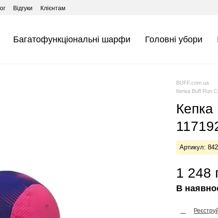
ог
Відгуки
Клієнтам
Багатофункціональні шарфи
Головні убори
BUFF.com.ua
Кепка Buff Run C
Кепка 
117192
Артикул: 84
1 248 
В наявно
Реєстру
%