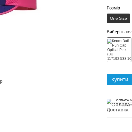
Розмір
One Size
Виберіть ко
Купити
ар
ОПЛАТА 
3 платеж
Доставка