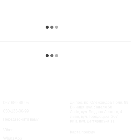
Контактна інформація
067-689-48-95
Дніпро, пр. Олександра Поля, 89
Вінниця, вул. Янгеля 58
050-133-06-99
Львів, вул. Богдана Лепкого, 4
Львів, вул. Городоцька, 207
Передзвонити вам?
Київ, вул. Дегтярівська 11
Viber
Карта проїзду
WhatsApp