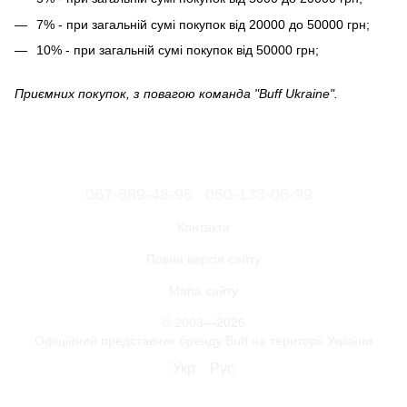
7% - при загальній сумі покупок від 20000 до 50000 грн;
10% - при загальній сумі покупок від 50000 грн;
Приємних покупок, з повагою команда "Buff Ukraine".
067-689-48-95
050-133-06-99
Контакти
Повна версія сайту
Мапа сайту
© 2003—2026
Офіційний представник бренду Buff на території України
Укр
Рус