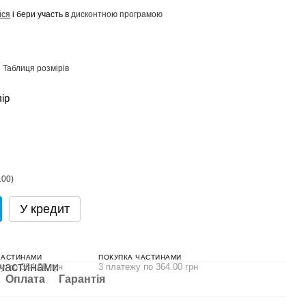
йся
і бери участь в
дисконтною програмою
Таблиця розмірів
лір
У кредит
ЧАСТИНАМИ
ПОКУПКА ЧАСТИНАМИ
у по 364.00 грн
3 платежу по 364.00 грн
Оплата
Гарантія