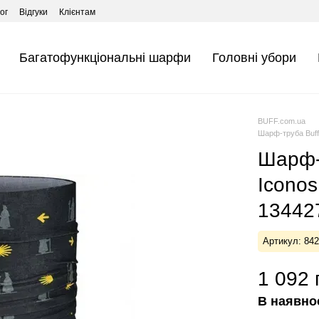
ог
Відгуки
Клієнтам
Багатофункціональні шарфи
Головні убори
BUFF.com.ua
Шарф-труба Buff 
Шарф-т
Iconos
134427
Артикул: 84
1 092 
В наявно