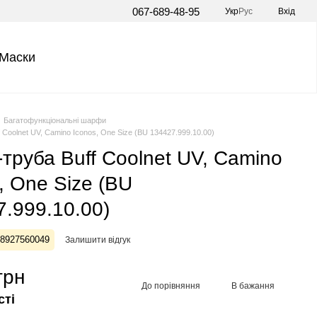
067-689-48-95
Укр
Рус
Вхід
Маски
Багатофункціональні шарфи
Coolnet UV, Camino Iconos, One Size (BU 134427.999.10.00)
руба Buff Coolnet UV, Camino
, One Size (BU
.999.10.00)
28927560049
Залишити відгук
грн
До порівняння
В бажання
сті