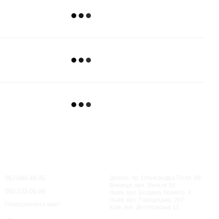
Контактна інформація
067-689-48-95
Дніпро, пр. Олександра Поля, 89
Вінниця, вул. Янгеля 58
050-133-06-99
Львів, вул. Богдана Лепкого, 4
Львів, вул. Городоцька, 207
Передзвонити вам?
Київ, вул. Дегтярівська 11