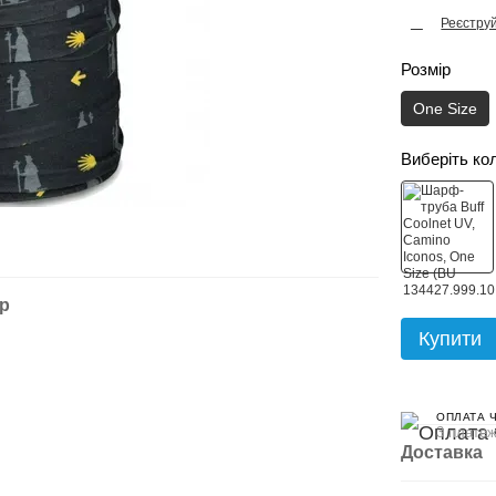
Реєстру
%
Розмір
One Size
Виберіть ко
ар
Купити
ОПЛАТА 
3 платеж
Доставка