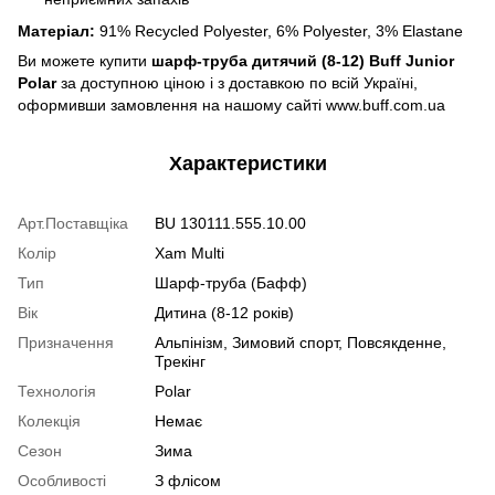
Матеріал:
91% Recycled Polyester, 6% Polyester, 3% Elastane
Ви можете купити
шарф-труба дитячий (8-12) Buff Junior
Polar
за доступною ціною і з доставкою по всій Україні,
оформивши замовлення на нашому сайті www.buff.com.ua
Характеристики
Арт.Поставщіка
BU 130111.555.10.00
Колір
Xam Multi
Тип
Шарф-труба (Бафф)
Вік
Дитина (8-12 років)
Призначення
Альпінізм, Зимовий спорт, Повсякденне,
Трекінг
Технологія
Polar
Колекція
Немає
Сезон
Зима
Особливості
З флісом