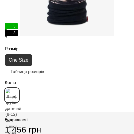
3
3
Розмір
One Size
Таблиця розмірів
Колір
В наявності
1 456 грн