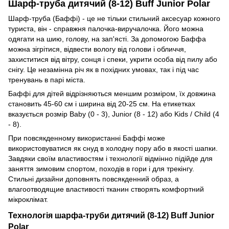
Шарф-труба дитячий (8-12) Buff Junior Polar
Шарф-труба (Баффі) - це не тільки стильний аксесуар кожного
туриста, він - справжня палочка-виручалочка. Його можна
одягати на шию, голову, на зап'ясті. За допомогою Баффа
можна зігрітися, відвести вологу від голови і обличчя,
захиститися від вітру, сонця і спеки, укрити особа від пилу або
снігу. Це незамінна річ як в похідних умовах, так і під час
тренувань в парі міста.
Баффі для дітей відрізняються меншим розміром, їх довжина
становить 45-60 см і ширина від 20-25 см. На етикетках
вказується розмір Baby (0 - 3), Junior (8 - 12) або Kids / Child (4
- 8).
При повсякденному використанні Баффі може
використовуватися як снуд в холодну пору або в якості шапки.
Завдяки своїм властивостям і технології відмінно підійде для
заняття зимовим спортом, походів в гори і для трекінгу.
Стильні дизайни доповнять повсякденний образ, а
влагоотводящие властивості тканин створять комфортний
мікроклімат.
Технологія шарфа-труби дитячий (8-12) Buff Junior
Polar