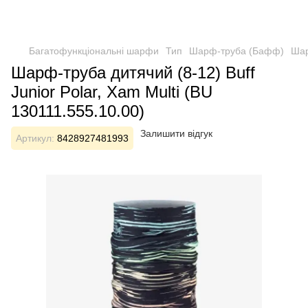
Багатофункціональні шарфи
Тип
Шарф-труба (Бафф)
Шар
Шарф-труба дитячий (8-12) Buff
Junior Polar, Xam Multi (BU
130111.555.10.00)
Залишити відгук
Артикул:
8428927481993