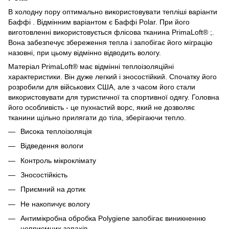
В холодну пору оптимально використовувати тепліші варіанти
Баффі . Відмінним варіантом є Баффі Polar. При його
виготовленні використовується флісова тканина PrimaLoft® ;.
Вона забезпечує збереження тепла і запобігає його міграцію
назовні, при цьому відмінно відводить вологу.
Матеріал PrimaLoft® має відмінні теплоізоляційні
характеристики. Він дуже легкий і зносостійкий. Спочатку його
розробили для військових США, але з часом його стали
використовувати для туристичної та спортивної одягу. Головна
його особливість - це пухнастий ворс, який не дозволяє
тканини щільно прилягати до тіла, зберігаючи тепло.
Висока теплоізоляція
Відведення вологи
Контроль мікроклімату
Зносостійкість
Приємний на дотик
Не накопичує вологу
Антимікробна обробка Polygiene запобігає виникненню
неприємних запахів