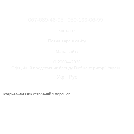
067-689-48-95
050-133-06-99
Контакти
Повна версія сайту
Мапа сайту
© 2003—2026
Офіційний представник бренду Buff на території України
Укр
Рус
Інтернет-магазин створений з Хорошоп