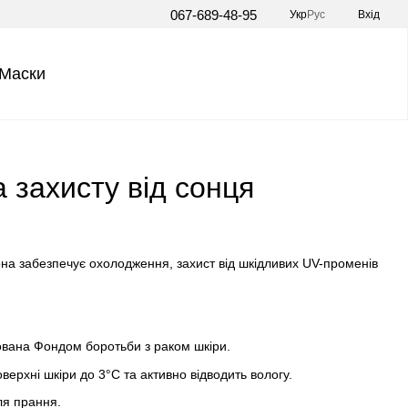
067-689-48-95
Укр
Рус
Вхід
Маски
 захисту від сонця
Вона забезпечує охолодження, захист від шкідливих UV-променів
ована Фондом боротьби з раком шкіри.
ерхні шкіри до 3°C та активно відводить вологу.
сля прання.