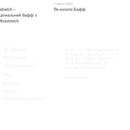
7 липня 2021
stretch –
Як носити Бафф
ціональний бафф з
ltrastretch
Контактна інформація
067-689-48-95
Дніпро, пр. Олександра Поля, 89
Вінниця, вул. Янгеля 58
050-133-06-99
Львів, вул. Богдана Лепкого, 4
Львів, вул. Городоцька, 207
Передзвонити вам?
Київ, вул. Дегтярівська 11
Viber
Карта проїзду
WhatsApp
Telegram
buff.com.ua@gmail.com