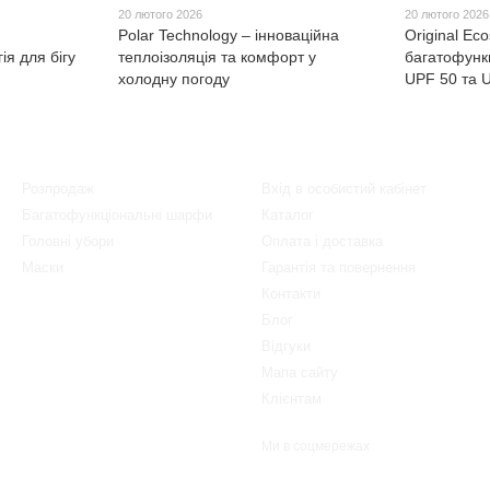
20 лютого 2026
20 лютого 2026
Polar Technology – інноваційна
Original Eco
ія для бігу
теплоізоляція та комфорт у
багатофунк
холодну погоду
UPF 50 та U
Каталог
Клієнтам
Розпродаж
Вхід в особистий кабінет
Багатофункціональні шарфи
Каталог
Головні убори
Оплата і доставка
Маски
Гарантія та повернення
Контакти
Блог
Відгуки
Мапа сайту
Клієнтам
Ми в соцмережах