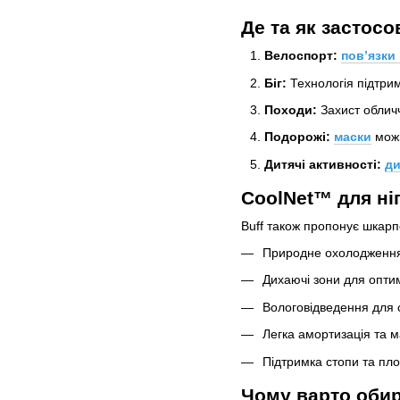
Де та як застос
Велоспорт:
пов’язки
Біг:
Технологія підтрим
Походи:
Захист обличч
Подорожі:
маски
можн
Дитячі активності:
ди
CoolNet™ для ні
Buff також пропонує шкарп
Природне охолодження
Дихаючі зони для опти
Вологовідведення для с
Легка амортизація та
Підтримка стопи та пло
Чому варто обир