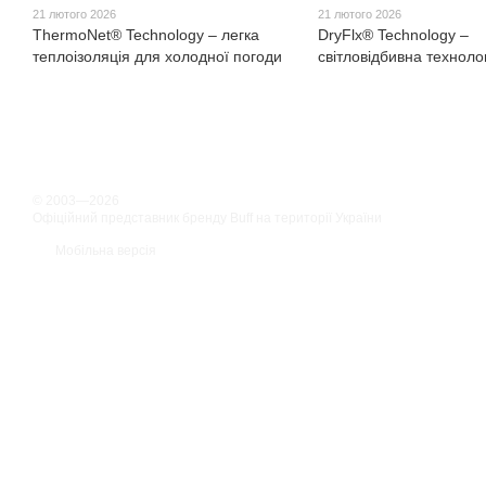
21 лютого 2026
21 лютого 2026
ThermoNet® Technology – легка
DryFlx® Technology –
теплоізоляція для холодної погоди
світловідбивна технолог
© 2003—2026
Офіційний представник бренду Buff на території України
Мобільна версія