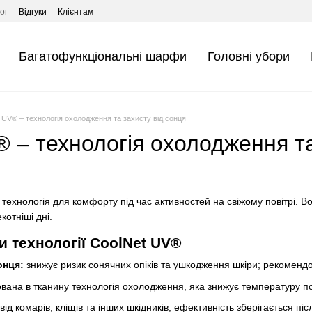
ог
Відгуки
Клієнтам
Багатофункціональні шарфи
Головні убори
 UV® – технологія охолодження та захисту від сонця
 – технологія охолодження та
 технологія для комфорту під час активностей на свіжому повітрі. 
котніші дні.
и технології CoolNet UV®
онця:
знижує ризик сонячних опіків та ушкодження шкіри; рекоменд
ована в тканину технологія охолодження, яка знижує температуру пов
від комарів, кліщів та інших шкідників; ефективність зберігається пі