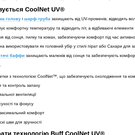
овується CoolNet UV®
 на голову
і
шарф-труба
захищають від UV-променів, відводять вол
ує комфортну температуру та відводить піт, а відбиваючі елементи 
я від сонця, пилку та комах, забезпечуючи комфорт під час активно
а використовувати як головний убір у стилі пірат або Сахари для за
тячі баффи
захищають малюків від сонця та забезпечують комфорт у
г
етки з технологією CoolNet™, що забезпечують охолодження та комфо
 та контроль запаху
мальної вентиляції
ухості та фокусу
 максимальний комфорт
скі шви для зручності
ати технологію Buff CoolNet UV®