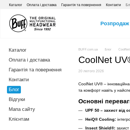
Перейти до основного контенту
Каталог
Оплата і доставка
Гарантія та повернення
Контакти
Бл
Розпродаж
Каталог
BUFF.com.ua
Блог
CoolNet
CoolNet UV®
Оплата і доставка
Гарантія та повернення
20 лютого 2026
Контакти
CoolNet UV® – інноваційна
Блог
та комфорт навіть у найспе
Відгуки
Основні переваг
Мапа сайту
UPF 50 – захист від с
Клієнтам
HeiQ® Cooling:
інтегр
Insect Shield®:
захист 