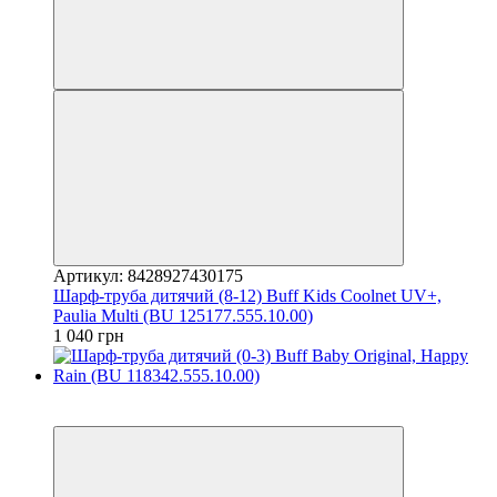
Артикул: 8428927430175
Шарф-труба дитячий (8-12) Buff Kids Coolnet UV+,
Paulia Multi (BU 125177.555.10.00)
1 040 грн
3
3