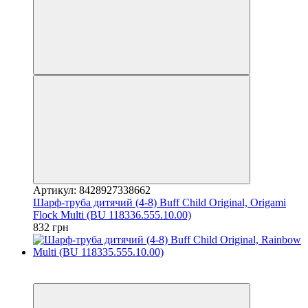
Артикул: 8428927338662
Шарф-труба дитячий (4-8) Buff Child Original, Origami
Flock Multi (BU 118336.555.10.00)
832 грн
3
3