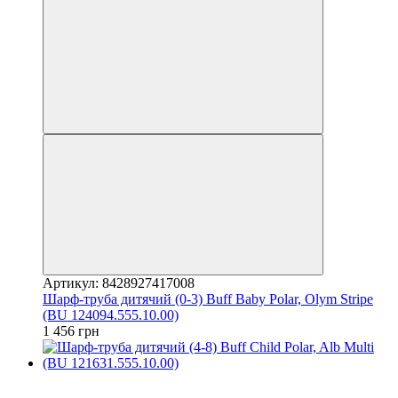
Артикул: 8428927417008
Шарф-труба дитячий (0-3) Buff Baby Polar, Olym Stripe
(BU 124094.555.10.00)
1 456 грн
3
3