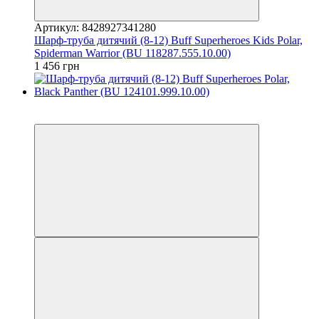
Артикул: 8428927341280
Шарф-труба дитячий (8-12) Buff Superheroes Kids Polar,
Spiderman Warrior (BU 118287.555.10.00)
1 456 грн
3
3