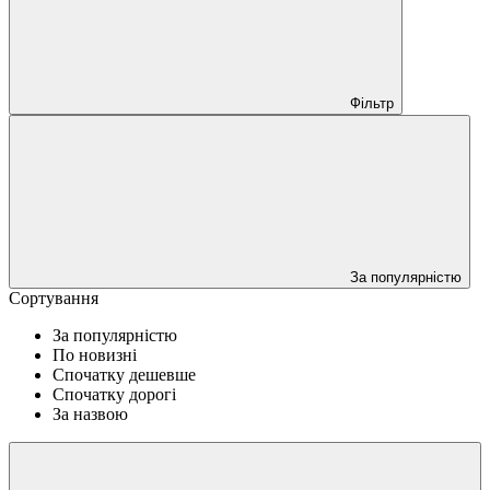
Фільтр
За популярністю
Сортування
За популярністю
По новизні
Спочатку дешевше
Спочатку дорогі
За назвою